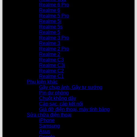
Realme 6 Pro
Realme 6
Realme 5 Pro
Realme 5i
Realme 5s
Realme 5
Realme 3 Pro
Realme 3
Realme 2 Pro
Realme 2
Realme C3
Realme C3i
Realme C2
Realme C1
Phụ kiện khác
Gậy chụp ảnh, Gậy tự sướng
Pin dự phòng
Chuột không dây
Cáp sạc, cáp kết nối
Giá đỡ điện thoại, máy tính bảng
Sửa chữa điện thoại
iPhone
Samsung
Asus
Google