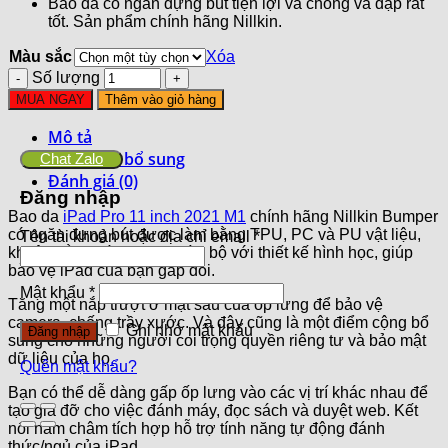
Bao da có ngăn đựng bút tiện lợi và chống va đập rất
tốt. Sản phẩm chính hãng Nillkin.
Màu sắc
Xóa
Số lượng
MUA NGAY
Thêm vào giỏ hàng
Mô tả
Thông tin bổ sung
Chat Zalo
Đánh giá (0)
Đăng nhập
Bao da
iPad Pro 11 inch 2021 M1
chính hãng Nillkin Bumper
có ngăn đựng bút được làm bằng TPU, PC và PU vật liệu,
Tên tài khoản hoặc địa chỉ email
*
khuôn bằng cách phun toàn bộ với thiết kế hình học, giúp
bảo vệ iPad của bạn gấp đôi.
Mật khẩu
*
Tăng một nắp trượt ở mặt sau của ốp lưng để bảo vệ
camera, chống trầy xước. Và đây cũng là một điểm cộng bổ
Ghi nhớ mật khẩu
Đăng nhập
sung cho những người coi trọng quyền riêng tư và bảo mật
dữ liệu của họ
.
Quên mật khẩu?
Bạn có thể dễ dàng gấp ốp lưng vào các vị trí khác nhau để
tạo giá đỡ cho việc đánh máy, đọc sách và duyệt web. Kết
nối nam châm tích hợp hỗ trợ tính năng tự động đánh
thức/ngủ của iPad.