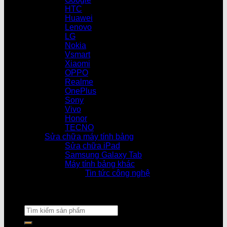
HTC
Huawei
Lenovo
LG
Nokia
Vsmart
Xiaomi
OPPO
Realme
OnePlus
Sony
Vivo
Honor
TECNO
Sửa chữa máy tính bảng
Sửa chữa iPad
Samsung Galaxy Tab
Máy tính bảng khác
Tin tức công nghệ
Cửa hàng làm việc từ 