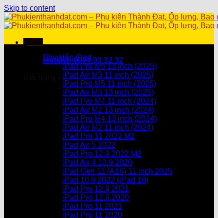
Skip to content
Menu
Danh mục sản phẩm
Phụ kiện iPad
Hotline: 0971.99.32.32
iPad Pro M5 13 inch (2025)
iPad Air M3 11 inch (2025)
Giỏ hàng /
0
₫
iPad Pro M5 11 inch (2025)
iPad Air M3 13 inch (2025)
Chưa có sản phẩm trong giỏ hàng.
iPad Pro M4 11 inch (2024)
iPad Air M2 13 inch (2024)
Giỏ hàng
iPad Pro M4 13 inch (2024)
iPad Air M2 11 inch (2024)
Chưa có sản phẩm trong giỏ hàng.
iPad Pro 11 2022 M2
iPad Air 5 2022
iPad Pro 12.9 2022 M2
iPad Air 4 10.9 2020
iPad Gen 11 (A16) 11 inch 2025
iPad 10.9 2022 (iPad 10)
iPad Pro 12.9 2021
iPad Pro 12.9.2020
iPad Pro 11 2021
iPad Pro 11 2020