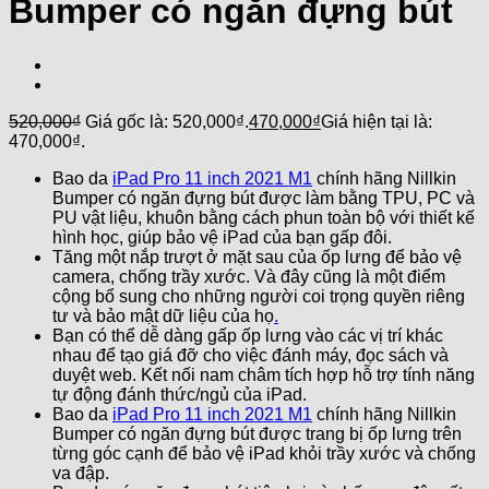
Bumper có ngăn đựng bút
520,000
₫
Giá gốc là: 520,000₫.
470,000
₫
Giá hiện tại là:
470,000₫.
Bao da
iPad Pro 11 inch 2021 M1
chính hãng Nillkin
Bumper có ngăn đựng bút được làm bằng TPU, PC và
PU vật liệu, khuôn bằng cách phun toàn bộ với thiết kế
hình học, giúp bảo vệ iPad của bạn gấp đôi.
Tăng một nắp trượt ở mặt sau của ốp lưng để bảo vệ
camera, chống trầy xước. Và đây cũng là một điểm
cộng bổ sung cho những người coi trọng quyền riêng
tư và bảo mật dữ liệu của họ
.
Bạn có thể dễ dàng gấp ốp lưng vào các vị trí khác
nhau để tạo giá đỡ cho việc đánh máy, đọc sách và
duyệt web. Kết nối nam châm tích hợp hỗ trợ tính năng
tự động đánh thức/ngủ của iPad.
Bao da
iPad Pro 11 inch 2021 M1
chính hãng Nillkin
Bumper có ngăn đựng bút được trang bị ốp lưng trên
từng góc cạnh để bảo vệ iPad khỏi trầy xước và chống
va đập.