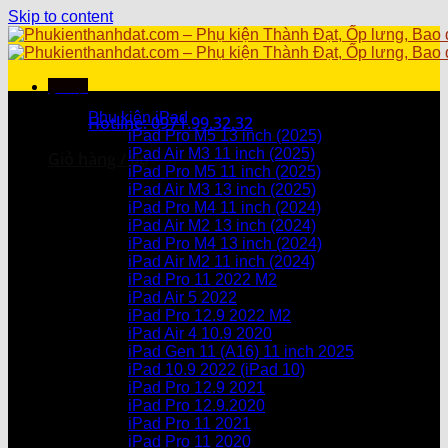
Skip to content
Menu
Danh mục sản phẩm
Phụ kiện iPad
Hotline: 0971.99.32.32
iPad Pro M5 13 inch (2025)
iPad Air M3 11 inch (2025)
Giỏ hàng /
0
₫
iPad Pro M5 11 inch (2025)
iPad Air M3 13 inch (2025)
Chưa có sản phẩm trong giỏ hàng.
iPad Pro M4 11 inch (2024)
iPad Air M2 13 inch (2024)
Giỏ hàng
iPad Pro M4 13 inch (2024)
iPad Air M2 11 inch (2024)
Chưa có sản phẩm trong giỏ hàng.
iPad Pro 11 2022 M2
iPad Air 5 2022
iPad Pro 12.9 2022 M2
iPad Air 4 10.9 2020
iPad Gen 11 (A16) 11 inch 2025
iPad 10.9 2022 (iPad 10)
iPad Pro 12.9 2021
iPad Pro 12.9.2020
iPad Pro 11 2021
iPad Pro 11 2020