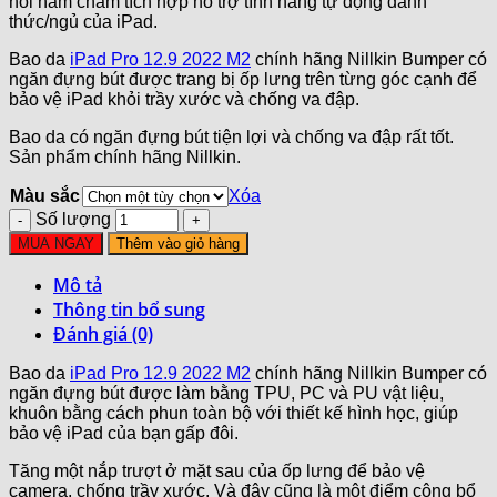
nối nam châm tích hợp hỗ trợ tính năng tự động đánh
thức/ngủ của iPad.
Bao da
iPad Pro 12.9 2022 M2
chính hãng Nillkin Bumper có
ngăn đựng bút được trang bị ốp lưng trên từng góc cạnh để
bảo vệ iPad khỏi trầy xước và chống va đập.
Bao da có ngăn đựng bút tiện lợi và chống va đập rất tốt.
Sản phẩm chính hãng Nillkin.
Màu sắc
Xóa
Số lượng
MUA NGAY
Thêm vào giỏ hàng
Mô tả
Thông tin bổ sung
Đánh giá (0)
Bao da
iPad Pro 12.9 2022 M2
chính hãng Nillkin Bumper có
ngăn đựng bút được làm bằng TPU, PC và PU vật liệu,
khuôn bằng cách phun toàn bộ với thiết kế hình học, giúp
bảo vệ iPad của bạn gấp đôi.
Tăng một nắp trượt ở mặt sau của ốp lưng để bảo vệ
camera, chống trầy xước. Và đây cũng là một điểm cộng bổ