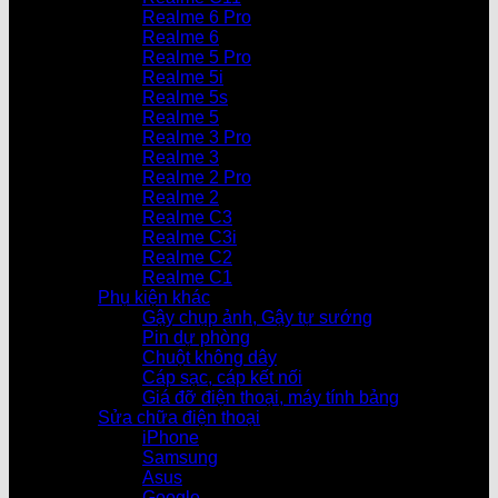
Realme 6 Pro
Realme 6
Realme 5 Pro
Realme 5i
Realme 5s
Realme 5
Realme 3 Pro
Realme 3
Realme 2 Pro
Realme 2
Realme C3
Realme C3i
Realme C2
Realme C1
Phụ kiện khác
Gậy chụp ảnh, Gậy tự sướng
Pin dự phòng
Chuột không dây
Cáp sạc, cáp kết nối
Giá đỡ điện thoại, máy tính bảng
Sửa chữa điện thoại
iPhone
Samsung
Asus
Google