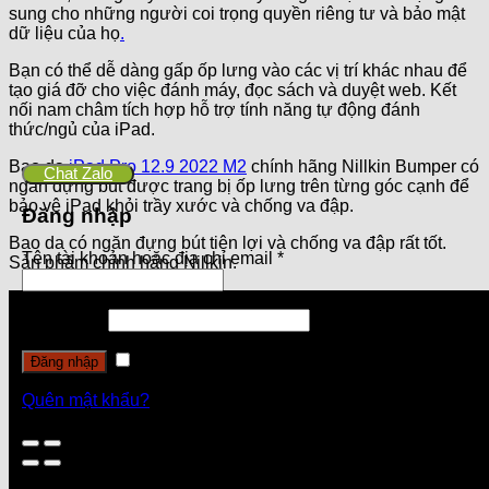
sung cho những người coi trọng quyền riêng tư và bảo mật
dữ liệu của họ
.
Bạn có thể dễ dàng gấp ốp lưng vào các vị trí khác nhau để
tạo giá đỡ cho việc đánh máy, đọc sách và duyệt web. Kết
nối nam châm tích hợp hỗ trợ tính năng tự động đánh
thức/ngủ của iPad.
Bao da
iPad Pro 12.9 2022 M2
chính hãng Nillkin Bumper có
Chat Zalo
ngăn đựng bút được trang bị ốp lưng trên từng góc cạnh để
bảo vệ iPad khỏi trầy xước và chống va đập.
Đăng nhập
Bao da có ngăn đựng bút tiện lợi và chống va đập rất tốt.
Tên tài khoản hoặc địa chỉ email
*
Sản phẩm chính hãng Nillkin.
Mật khẩu
*
Ghi nhớ mật khẩu
Đăng nhập
Quên mật khẩu?