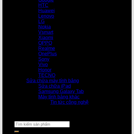
HTC
Huawei
Lenovo
LG
Nokia
Vsmart
Xiaomi
OPPO
Realme
OnePlus
Sony
Vivo
Honor
TECNO
Sửa chữa máy tính bảng
Sửa chữa iPad
Samsung Galaxy Tab
Máy tính bảng khác
Tin tức công nghệ
Cửa hàng làm việc từ 