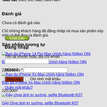
Đánh giá
Chưa có đánh giá nào.
Chỉ những khách hàng đã đăng nhập và mua sản phẩm này
mới có thể đưa ra đánh giá.
Chat Zalo
Sản phẩm tương tự
Đăng nhập
Tên tài khoản hoặc địa chỉ email
*
Bao da iPhone 14 Pro Max chính hãng Nillkin QIN
Mật khẩu
*
220,000
₫
Ghi nhớ mật khẩu
Đăng nhập
Bao da iPhone Xs Max chính hãng Nillkin QIN
Quên mật khẩu?
220,000
₫
Gậy chụp ảnh tự sướng, selfie Bluetooth K07