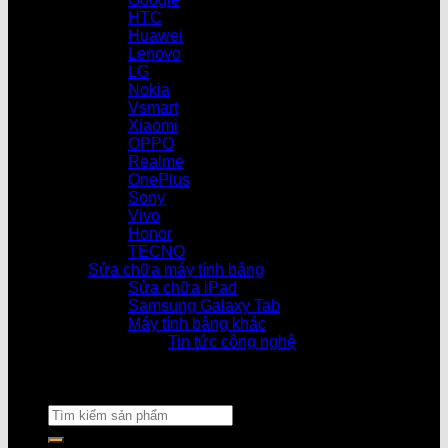
HTC
Huawei
Lenovo
LG
Nokia
Vsmart
Xiaomi
OPPO
Realme
OnePlus
Sony
Vivo
Honor
TECNO
Sửa chữa máy tính bảng
Sửa chữa iPad
Samsung Galaxy Tab
Máy tính bảng khác
Tin tức công nghệ
Cửa hàng làm việc 