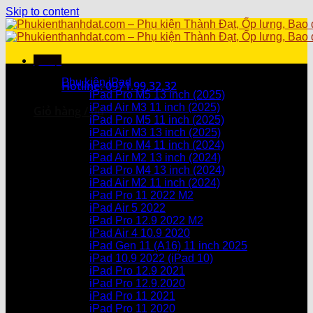
Skip to content
Menu
Danh mục sản phẩm
Phụ kiện iPad
Hotline: 0971.99.32.32
iPad Pro M5 13 inch (2025)
iPad Air M3 11 inch (2025)
Giỏ hàng /
0
₫
iPad Pro M5 11 inch (2025)
iPad Air M3 13 inch (2025)
Chưa có sản phẩm trong giỏ hàng.
iPad Pro M4 11 inch (2024)
iPad Air M2 13 inch (2024)
Giỏ hàng
iPad Pro M4 13 inch (2024)
iPad Air M2 11 inch (2024)
Chưa có sản phẩm trong giỏ hàng.
iPad Pro 11 2022 M2
iPad Air 5 2022
iPad Pro 12.9 2022 M2
iPad Air 4 10.9 2020
iPad Gen 11 (A16) 11 inch 2025
iPad 10.9 2022 (iPad 10)
iPad Pro 12.9 2021
iPad Pro 12.9.2020
iPad Pro 11 2021
iPad Pro 11 2020