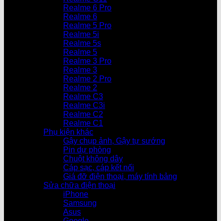
Realme 6 Pro
Realme 6
Realme 5 Pro
Realme 5i
Realme 5s
Realme 5
Realme 3 Pro
Realme 3
Realme 2 Pro
Realme 2
Realme C3
Realme C3i
Realme C2
Realme C1
Phụ kiện khác
Gậy chụp ảnh, Gậy tự sướng
Pin dự phòng
Chuột không dây
Cáp sạc, cáp kết nối
Giá đỡ điện thoại, máy tính bảng
Sửa chữa điện thoại
iPhone
Samsung
Asus
Google