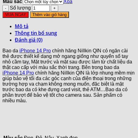
Màu sắc
Xóa
Số lượng
MUA NGAY
Thêm vào giỏ hàng
Mô tả
Thông tin bổ sung
Đánh giá (0)
Bao da
iPhone 14 Pro
chính hãng Nillkin QIN có ngăn cài
thẻ được thiết kế dạng mở ngang giống như quyển sổ tay
nhỏ cầm tay
.
Mặt trước và mặt sau được làm từ chất liệu da
thật cao cấp với màu sắc thời trang. Bên trong bao da
iPhone 14 Pro
chính hãng Nillkin QIN là lớp nhung mềm mịn
giúp bảo vệ tối đa các góc cạnh của điện thoại trong những
trường hợp va chạm không mong muốn, đặc biệt là mặt
trước bao da có khe đựng card visit, thẻ ATM…Bao da có
phần trượt để bảo vệ tốt cho camera sau. Sản phẩm có
nhiều màu.
Màu sắc
Đen, Đỏ, Nâu, Xanh đen