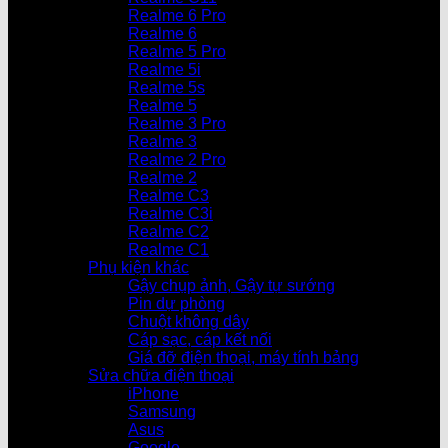
Realme 6 Pro
Realme 6
Realme 5 Pro
Realme 5i
Realme 5s
Realme 5
Realme 3 Pro
Realme 3
Realme 2 Pro
Realme 2
Realme C3
Realme C3i
Realme C2
Realme C1
Phụ kiện khác
Gậy chụp ảnh, Gậy tự sướng
Pin dự phòng
Chuột không dây
Cáp sạc, cáp kết nối
Giá đỡ điện thoại, máy tính bảng
Sửa chữa điện thoại
iPhone
Samsung
Asus
Google