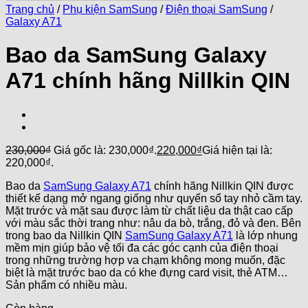
Trang chủ
/
Phụ kiện SamSung
/
Điện thoại SamSung
/
Galaxy A71
Bao da SamSung Galaxy
A71 chính hãng Nillkin QIN
230,000
₫
Giá gốc là: 230,000₫.
220,000
₫
Giá hiện tại là:
220,000₫.
Bao da
SamSung Galaxy A71
chính hãng Nillkin QIN được
thiết kế dạng mở ngang giống như quyển sổ tay nhỏ cầm tay.
Mặt trước và mặt sau được làm từ chất liệu da thật cao cấp
với màu sắc thời trang như: nâu da bò, trắng, đỏ và đen. Bên
trong bao da Nillkin QIN
SamSung Galaxy A71
là lớp nhung
mềm mịn giúp bảo vệ tối đa các góc cạnh của điện thoại
trong những trường hợp va chạm không mong muốn, đặc
biệt là mặt trước bao da có khe đựng card visit, thẻ ATM…
Sản phẩm có nhiều màu.