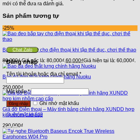
mới có thể đưa ra đánh giá.
Sản phẩm tương tự
-25%
Chat Zalo
Bao đeo bắp tay cho điện thoại khi tập thể dục, chơi thể thao
80,000
₫
Giá gốc là: 80,000₫.
60,000
₫
Giá hiện tại là: 60,000₫.
Đăng nhập
Tên tài khoản hoặc địa chỉ email
*
Bao da đeo thắt lưng chính hãng Nuoku
250,000
₫
Mật khẩu
*
Ghi nhớ mật khẩu
Đăng nhập
Giá đỡ Điện thoại – Máy tính bảng chính hãng XUNDD hợp
Quên mật khẩu?
kim nhôm cao cấp
290,000
₫