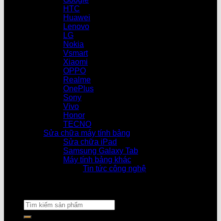
HTC
Huawei
Lenovo
LG
Nokia
Vsmart
Xiaomi
OPPO
Realme
OnePlus
Sony
Vivo
Honor
TECNO
Sửa chữa máy tính bảng
Sửa chữa iPad
Samsung Galaxy Tab
Máy tính bảng khác
Tin tức công nghệ
Cửa hàng làm việ