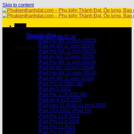
Skip to content
Menu
Danh mục sản phẩm
Phụ kiện iPad
Hotline: 0971.99.32.32
iPad Pro M5 13 inch (2025)
iPad Air M3 11 inch (2025)
Giỏ hàng /
0
₫
iPad Pro M5 11 inch (2025)
iPad Air M3 13 inch (2025)
Chưa có sản phẩm trong giỏ hàng.
iPad Pro M4 11 inch (2024)
iPad Air M2 13 inch (2024)
Giỏ hàng
iPad Pro M4 13 inch (2024)
iPad Air M2 11 inch (2024)
Chưa có sản phẩm trong giỏ hàng.
iPad Pro 11 2022 M2
iPad Air 5 2022
iPad Pro 12.9 2022 M2
iPad Air 4 10.9 2020
iPad Gen 11 (A16) 11 inch 2025
iPad 10.9 2022 (iPad 10)
iPad Pro 12.9 2021
iPad Pro 12.9.2020
iPad Pro 11 2021
iPad Pro 11 2020