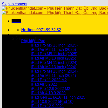
Skip to content
Menu
Hotline: 0971.99.32.32
Danh mục sản phẩm
Giỏ hàng /
0
₫
Phụ kiện iPad
iPad Pro M5 13 inch (2025)
Chưa có sản phẩm trong giỏ hàng.
iPad Air M3 11 inch (2025)
iPad Pro M5 11 inch (2025)
Giỏ hàng
iPad Air M3 13 inch (2025)
iPad Pro M4 11 inch (2024)
Chưa có sản phẩm trong giỏ hàng.
iPad Air M2 13 inch (2024)
iPad Pro M4 13 inch (2024)
iPad Air M2 11 inch (2024)
iPad Pro 11 2022 M2
iPad Air 5 2022
iPad Pro 12.9 2022 M2
iPad Air 4 10.9 2020
iPad Gen 11 (A16) 11 inch 2025
iPad 10.9 2022 (iPad 10)
iPad Pro 12.9 2021