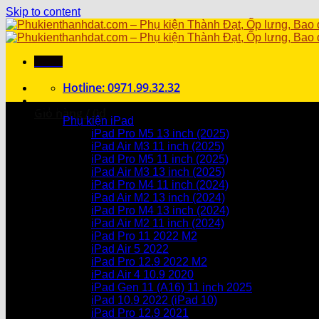
Skip to content
Menu
Hotline: 0971.99.32.32
Danh mục sản phẩm
Giỏ hàng /
0
₫
Phụ kiện iPad
iPad Pro M5 13 inch (2025)
Chưa có sản phẩm trong giỏ hàng.
iPad Air M3 11 inch (2025)
iPad Pro M5 11 inch (2025)
Giỏ hàng
iPad Air M3 13 inch (2025)
iPad Pro M4 11 inch (2024)
Chưa có sản phẩm trong giỏ hàng.
iPad Air M2 13 inch (2024)
iPad Pro M4 13 inch (2024)
iPad Air M2 11 inch (2024)
iPad Pro 11 2022 M2
iPad Air 5 2022
iPad Pro 12.9 2022 M2
iPad Air 4 10.9 2020
iPad Gen 11 (A16) 11 inch 2025
iPad 10.9 2022 (iPad 10)
iPad Pro 12.9 2021