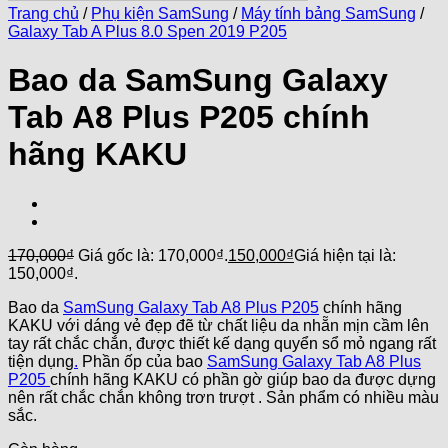
Trang chủ
/
Phụ kiện SamSung
/
Máy tính bảng SamSung
/
Galaxy Tab A Plus 8.0 Spen 2019 P205
Bao da SamSung Galaxy
Tab A8 Plus P205 chính
hãng KAKU
170,000
₫
Giá gốc là: 170,000₫.
150,000
₫
Giá hiện tại là:
150,000₫.
Bao da
SamSung Galaxy Tab A8 Plus P205
chính hãng
KAKU với dáng vẻ đẹp đẽ từ chất liệu da nhẵn mịn cầm lên
tay rất chắc chắn, được thiết kế dạng quyển sổ mỏ ngang rất
tiện dụng
.
Phần ốp của bao
SamSung Galaxy Tab A8 Plus
P205
chính hãng KAKU có phần gờ giúp bao da được dựng
nên rất chắc chắn không trơn trượt . Sản phẩm có nhiều màu
sắc.