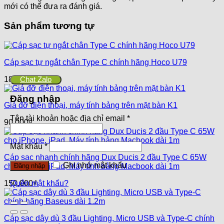
mới có thể đưa ra đánh giá.
Sản phẩm tương tự
Cáp sạc tự ngắt chân Type C chính hãng Hoco U79
Chat Zalo
180,000
₫
Đăng nhập
Giá đỡ điện thoại, máy tính bảng trên mặt bàn K1
Tên tài khoản hoặc địa chỉ email
*
90,000
₫
Mật khẩu
*
Cáp sạc nhanh chính hãng Dux Ducis 2 đầu Type C 65W
Ghi nhớ mật khẩu
cho iPhone, iPad, Máy tính bảng Macbook dài 1m
Đăng nhập
150,000
₫
Quên mật khẩu?
Cáp sạc dây dù 3 đầu Lighting, Micro USB và Type-C chính