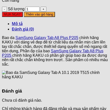
Còn hàng
Số lượng
MUA NGAY
Thêm vào giỏ hàng
Mô tả
Đánh giá (0)
Bao da
SamSung Galaxy Tab A8 Plus P205
chính hãng
KAKU với dáng vẻ đẹp đẽ từ chất liệu da nhẵn mịn cầm lên
tay rất chắc chắn, được thiết kế dạng quyển sổ mỏ ngang rất
tiện dụng
.
Phần ốp của bao
SamSung Galaxy Tab A8 Plus
P205
chính hãng KAKU có phần gờ giúp bao da được dựng
nên rất chắc chắn không trơn trượt . Sản phẩm có nhiều màu
sắc.
Đánh giá
Chưa có đánh giá nào.
Chỉ những khách hàng đã đăng nhập và mua sản phẩm này