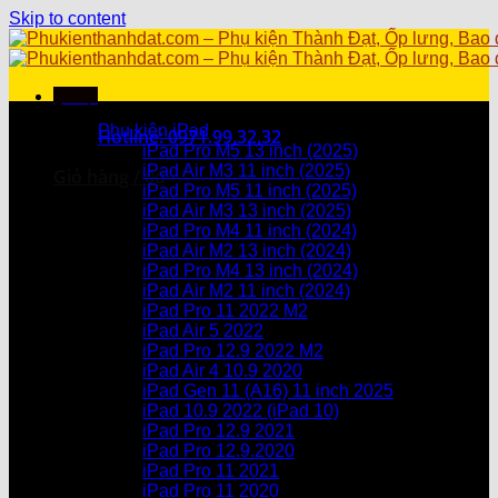
Skip to content
Menu
Danh mục sản phẩm
Phụ kiện iPad
Hotline: 0971.99.32.32
iPad Pro M5 13 inch (2025)
iPad Air M3 11 inch (2025)
Giỏ hàng /
0
₫
iPad Pro M5 11 inch (2025)
iPad Air M3 13 inch (2025)
Chưa có sản phẩm trong giỏ hàng.
iPad Pro M4 11 inch (2024)
iPad Air M2 13 inch (2024)
Giỏ hàng
iPad Pro M4 13 inch (2024)
iPad Air M2 11 inch (2024)
Chưa có sản phẩm trong giỏ hàng.
iPad Pro 11 2022 M2
iPad Air 5 2022
iPad Pro 12.9 2022 M2
iPad Air 4 10.9 2020
iPad Gen 11 (A16) 11 inch 2025
iPad 10.9 2022 (iPad 10)
iPad Pro 12.9 2021
iPad Pro 12.9.2020
iPad Pro 11 2021
iPad Pro 11 2020