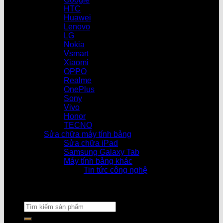
HTC
Huawei
Lenovo
LG
Nokia
Vsmart
Xiaomi
OPPO
Realme
OnePlus
Sony
Vivo
Honor
TECNO
Sửa chữa máy tính bảng
Sửa chữa iPad
Samsung Galaxy Tab
Máy tính bảng khác
Tin tức công nghệ
Cửa hàng làm 