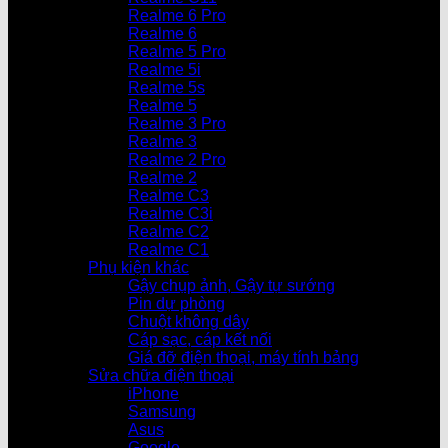
Realme 6 Pro
Realme 6
Realme 5 Pro
Realme 5i
Realme 5s
Realme 5
Realme 3 Pro
Realme 3
Realme 2 Pro
Realme 2
Realme C3
Realme C3i
Realme C2
Realme C1
Phụ kiện khác
Gậy chụp ảnh, Gậy tự sướng
Pin dự phòng
Chuột không dây
Cáp sạc, cáp kết nối
Giá đỡ điện thoại, máy tính bảng
Sửa chữa điện thoại
iPhone
Samsung
Asus
Google