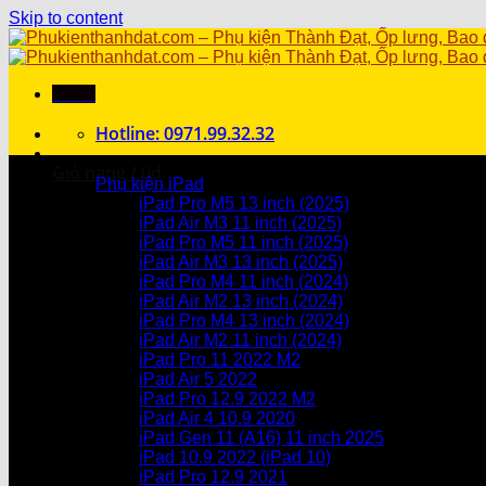
Skip to content
Menu
Hotline: 0971.99.32.32
Danh mục sản phẩm
Giỏ hàng /
0
₫
Phụ kiện iPad
iPad Pro M5 13 inch (2025)
Chưa có sản phẩm trong giỏ hàng.
iPad Air M3 11 inch (2025)
iPad Pro M5 11 inch (2025)
Giỏ hàng
iPad Air M3 13 inch (2025)
iPad Pro M4 11 inch (2024)
Chưa có sản phẩm trong giỏ hàng.
iPad Air M2 13 inch (2024)
iPad Pro M4 13 inch (2024)
iPad Air M2 11 inch (2024)
iPad Pro 11 2022 M2
iPad Air 5 2022
iPad Pro 12.9 2022 M2
iPad Air 4 10.9 2020
iPad Gen 11 (A16) 11 inch 2025
iPad 10.9 2022 (iPad 10)
iPad Pro 12.9 2021