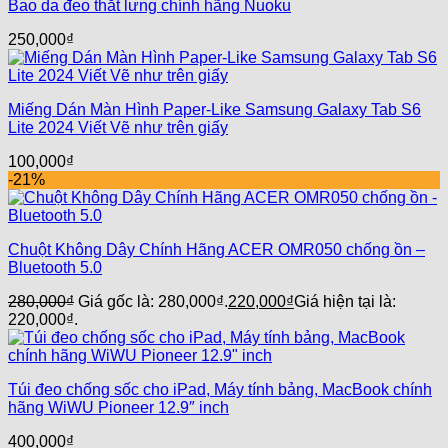
Bao da đeo thắt lưng chính hãng Nuoku
250,000
₫
Miếng Dán Màn Hình Paper-Like Samsung Galaxy Tab S6
Lite 2024 Viết Vẽ như trên giấy
100,000
₫
-21%
Chuột Không Dây Chính Hãng ACER OMR050 chống ồn –
Bluetooth 5.0
280,000
₫
Giá gốc là: 280,000₫.
220,000
₫
Giá hiện tại là:
220,000₫.
Túi đeo chống sốc cho iPad, Máy tính bảng, MacBook chính
hãng WiWU Pioneer 12.9″ inch
400,000
₫