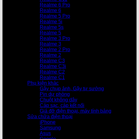
Realme 6 Pro
Realme 6
Realme 5 Pro
Realme 5i
Realme 5s
Realme 5
Realme 3 Pro
Realme 3
Realme 2 Pro
Realme 2
Realme C3
Realme C3i
Realme C2
Realme C1
Phụ kiện khác
Gậy chụp ảnh, Gậy tự sướng
Pin dự phòng
Chuột không dây
Cáp sạc, cáp kết nối
Giá đỡ điện thoại, máy tính bảng
Sửa chữa điện thoại
iPhone
Samsung
Asus
Google