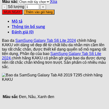
Màu sắc
Xóa
Số lượng
MUA NGAY
Thêm vào giỏ hàng
Mô tả
Thông tin bổ sung
Đánh giá (0)
Bao da
SamSung Galaxy Tab S6 Lite 2024
chính hãng
KAKU với dáng vẻ đẹp đẽ từ chất liệu da nhẵn mịn cầm lên
tay rất chắc chắn, được thiết kế dạng quyển sổ mỏ ngang rất
tiện dụng
.
Phần ốp của bao
SamSung Galaxy Tab S6 Lite
2024
chính hãng KAKU có phần gờ giúp bao da được dựng
nên rất chắc chắn không trơn trượt. Sản phẩm có nhiều màu
sắc.
Màu sắc
Đen, Nâu, Xanh đen