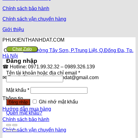
Chính sách bảo hành
Chính sách vận chuyển hàng
Giới thiệu
PHUKIENTHANHDAT.COM
Chat Zalo
CS1: Số
250 đường Tây Sơn, P.Trung Liệt, Q.Đống Đa, Tp.
Hà Nội
Đăng nhập
☎ Hotline: 0971.99.32.32 – 0989.326.139
Tên tài khoản hoặc địa chỉ email
*
✉ Email: Shopphukienthanhdat@gmail.com
Mật khẩu
*
Thông tin
Ghi nhớ mật khẩu
Đăng nhập
Hướng dẫn mua hàng
Quên mật khẩu?
Chính sách bảo hành
Chính sách vận chuyển hàng