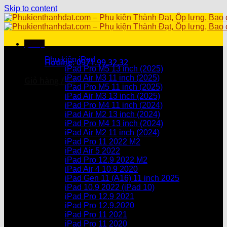
Skip to content
Menu
Danh mục sản phẩm
Phụ kiện iPad
Hotline: 0971.99.32.32
iPad Pro M5 13 inch (2025)
iPad Air M3 11 inch (2025)
Giỏ hàng /
0
₫
iPad Pro M5 11 inch (2025)
iPad Air M3 13 inch (2025)
Chưa có sản phẩm trong giỏ hàng.
iPad Pro M4 11 inch (2024)
iPad Air M2 13 inch (2024)
Giỏ hàng
iPad Pro M4 13 inch (2024)
iPad Air M2 11 inch (2024)
Chưa có sản phẩm trong giỏ hàng.
iPad Pro 11 2022 M2
iPad Air 5 2022
iPad Pro 12.9 2022 M2
iPad Air 4 10.9 2020
iPad Gen 11 (A16) 11 inch 2025
iPad 10.9 2022 (iPad 10)
iPad Pro 12.9 2021
iPad Pro 12.9.2020
iPad Pro 11 2021
iPad Pro 11 2020