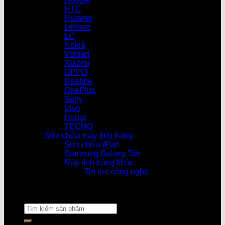
HTC
Huawei
Lenovo
LG
Nokia
Vsmart
Xiaomi
OPPO
Realme
OnePlus
Sony
Vivo
Honor
TECNO
Sửa chữa máy tính bảng
Sửa chữa iPad
Samsung Galaxy Tab
Máy tính bảng khác
Tin tức công nghệ
Cửa hàng l