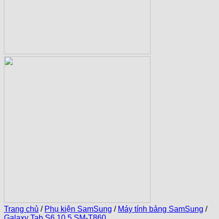
Trang chủ
/
Phụ kiện SamSung
/
Máy tính bảng SamSung
/
Galaxy Tab S6 10.5 SM-T860