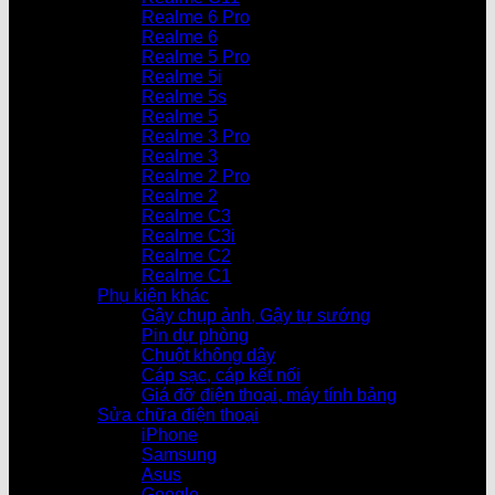
Realme 6 Pro
Realme 6
Realme 5 Pro
Realme 5i
Realme 5s
Realme 5
Realme 3 Pro
Realme 3
Realme 2 Pro
Realme 2
Realme C3
Realme C3i
Realme C2
Realme C1
Phụ kiện khác
Gậy chụp ảnh, Gậy tự sướng
Pin dự phòng
Chuột không dây
Cáp sạc, cáp kết nối
Giá đỡ điện thoại, máy tính bảng
Sửa chữa điện thoại
iPhone
Samsung
Asus
Google