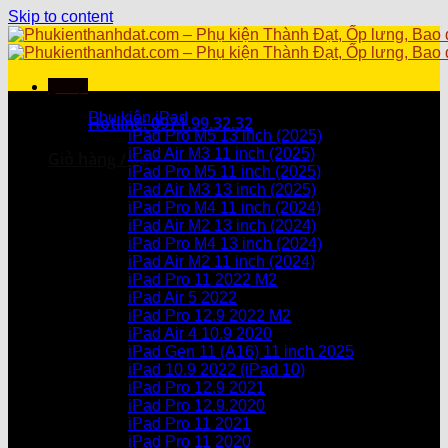
Skip to content
Menu
Danh mục sản phẩm
Phụ kiện iPad
Hotline: 0971.99.32.32
iPad Pro M5 13 inch (2025)
iPad Air M3 11 inch (2025)
Giỏ hàng /
0
₫
iPad Pro M5 11 inch (2025)
iPad Air M3 13 inch (2025)
Chưa có sản phẩm trong giỏ hàng.
iPad Pro M4 11 inch (2024)
iPad Air M2 13 inch (2024)
Giỏ hàng
iPad Pro M4 13 inch (2024)
iPad Air M2 11 inch (2024)
Chưa có sản phẩm trong giỏ hàng.
iPad Pro 11 2022 M2
iPad Air 5 2022
iPad Pro 12.9 2022 M2
iPad Air 4 10.9 2020
iPad Gen 11 (A16) 11 inch 2025
iPad 10.9 2022 (iPad 10)
iPad Pro 12.9 2021
iPad Pro 12.9.2020
iPad Pro 11 2021
iPad Pro 11 2020