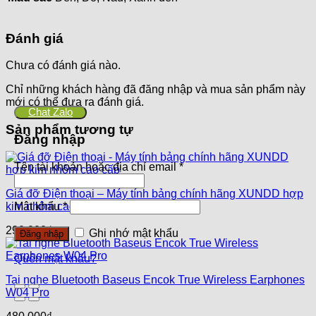
Đánh giá
Chưa có đánh giá nào.
Chỉ những khách hàng đã đăng nhập và mua sản phẩm này
mới có thể đưa ra đánh giá.
Chat Zalo
Sản phẩm tương tự
Đăng nhập
Tên tài khoản hoặc địa chỉ email
*
Giá đỡ Điện thoại – Máy tính bảng chính hãng XUNDD hợp
kim nhôm cao cấp
Mật khẩu
*
290,000
₫
Ghi nhớ mật khẩu
Đăng nhập
Quên mật khẩu?
Tai nghe Bluetooth Baseus Encok True Wireless Earphones
W04 Pro