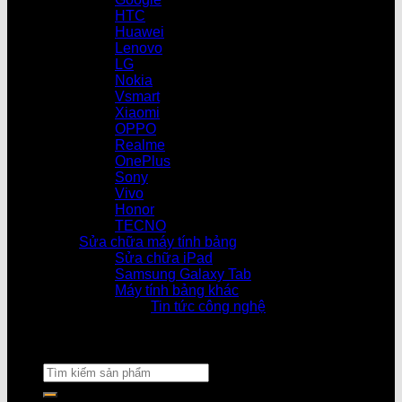
HTC
Huawei
Lenovo
LG
Nokia
Vsmart
Xiaomi
OPPO
Realme
OnePlus
Sony
Vivo
Honor
TECNO
Sửa chữa máy tính bảng
Sửa chữa iPad
Samsung Galaxy Tab
Máy tính bảng khác
Tin tức công nghệ
Cửa hàng làm v