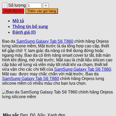
Số lượng
MUA NGAY
Thêm vào giỏ hàng
Mô tả
Thông tin bổ sung
Đánh giá (0)
Bao da
SamSung Galaxy Tab S6 T860
chính hãng Onjess
lưng silicone mềm
.
Mặt trước là da tổng hợp cao cấp, thiết
kế gập chữ Y
,
tam giác đa năng có thể dựng đứng hoặc
ngang máy. Bao da có tính năng smart cover tự tắt, bật màn
hình khi đóng, mở mặt trước. Mặt sau là chất liệu silicon cao
cấp bảo vệ lưng và viền máy tốt nhất khi va chạm, thiết kế
vừa vặn cho các chi tiết của
SamSung Galaxy Tab S6 T860
.
Mặt sau được may chắc chắn với mặt trước. Bao da
SamSung Galaxy Tab S6 T860
chính hãng Onjess lưng
silicone mềm có nhiều màu cho bạn lựa chọn.
Màu sắc
Đen, Đỏ, Nâu, Xanh đen