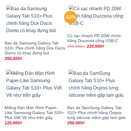
-12%
Củ sạc nhanh PD 20W chính
hãng Duzzona cổng USB-C
Bao da Samsung Galaxy Tab
Giá
Giá
250,000
₫
220,000
₫
S10+ Plus chính hãng Dux Ducis
gốc
hiện
Domo có khay đựng bút
là:
tại
250,000₫.
là:
350,000
₫
220,000₫.
Miếng Dán Màn Hình Paper-
Bao da SamSung Galaxy Tab
Like Samsung Galaxy Tab S10+
S10+ Plus chính hãng Onjess
Plus Viết Vẽ như trên giấy
lưng silicone mềm gập tam giác
120,000
₫
250,000
₫