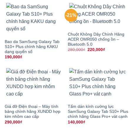
-21%
Chuột Không Dây Chính Hãng
ACER OMR050 chống ồn –
Bao da SamSung Galaxy Tab
Bluetooth 5.0
S10+ Plus chính hãng KAKU
Giá
Giá
280,000
₫
220,000
₫
dạng quyển sổ
gốc
hiện
190,000
₫
là:
tại
280,000₫.
là:
220,000₫.
Giá đỡ Điện thoại – Máy tính
Tấm dán kính cường lực
bảng chính hãng XUNDD hợp
SamSung Galaxy Tab S10+ Plus
kim nhôm cao cấp
chính hãng Glass Pro+ vát cạnh
290,000
₫
140,000
₫