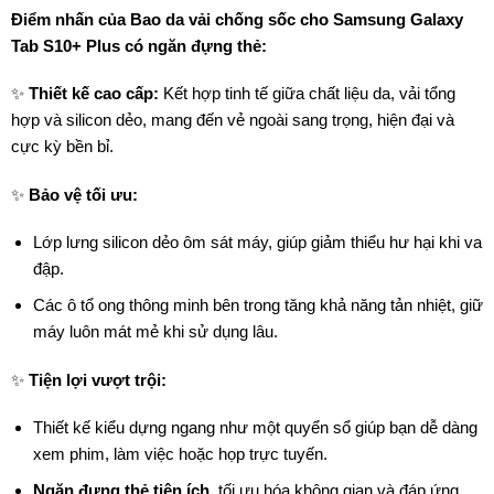
Điểm nhấn của Bao da vải chống sốc cho Samsung Galaxy
Tab S10+ Plus có ngăn đựng thẻ:
✨
Thiết kế cao cấp:
Kết hợp tinh tế giữa chất liệu da, vải tổng
hợp và silicon dẻo, mang đến vẻ ngoài sang trọng, hiện đại và
cực kỳ bền bỉ.
✨
Bảo vệ tối ưu:
Lớp lưng silicon dẻo ôm sát máy, giúp giảm thiểu hư hại khi va
đập.
Các ô tổ ong thông minh bên trong tăng khả năng tản nhiệt, giữ
máy luôn mát mẻ khi sử dụng lâu.
✨
Tiện lợi vượt trội:
Thiết kế kiểu dựng ngang như một quyển sổ giúp bạn dễ dàng
xem phim, làm việc hoặc họp trực tuyến.
Ngăn đựng thẻ tiện ích
, tối ưu hóa không gian và đáp ứng