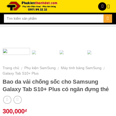
Skip
to
content
Trang chủ
Phụ kiện SamSung
Máy tính bảng SamSung
/
/
/
Galaxy Tab S10+ Plus
Bao da vải chống sốc cho Samsung
Galaxy Tab S10+ Plus có ngăn đựng thẻ
300,000
₫