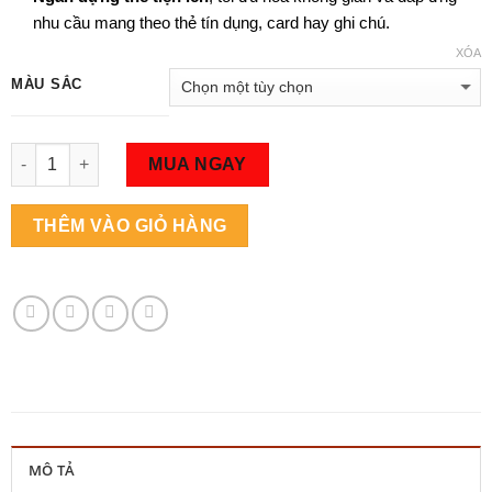
nhu cầu mang theo thẻ tín dụng, card hay ghi chú.
XÓA
MÀU SẮC
Số lượng
MUA NGAY
THÊM VÀO GIỎ HÀNG
MÔ TẢ