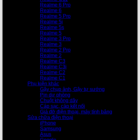
Realme 6 Pro
Realme 6
Realme 5 Pro
Realme 5i
Realme 5s
Realme 5
Realme 3 Pro
Realme 3
Realme 2 Pro
Realme 2
Realme C3
Realme C3i
Realme C2
Realme C1
Phụ kiện khác
Gậy chụp ảnh, Gậy tự sướng
Pin dự phòng
Chuột không dây
Cáp sạc, cáp kết nối
Giá đỡ điện thoại, máy tính bảng
Sửa chữa điện thoại
iPhone
Samsung
Asus
Google