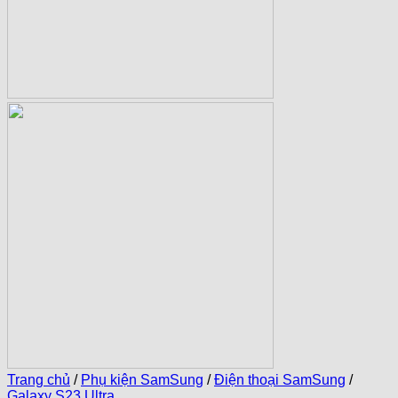
Trang chủ
/
Phụ kiện SamSung
/
Điện thoại SamSung
/
Galaxy S23 Ultra