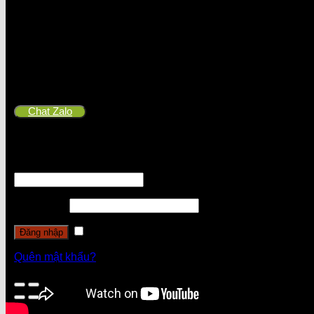
Chat Zalo
Đăng nhập
Tên tài khoản hoặc địa chỉ email
*
Mật khẩu
*
Ghi nhớ mật khẩu
Đăng nhập
Quên mật khẩu?