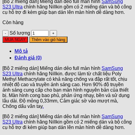
[Bộ 2 miếng dán] Miếng dán dẻo full màn hình
SamSung
S23 Ultra
chính hãng Nillkin gồm có 2 miếng dán và bộ công
cụ hỗ trợ đi kèm giúp bạn dán lên màn hình dễ dàng hơn.
Còn hàng
Số lượng
MUA NGAY
Thêm vào giỏ hàng
Mô tả
Đánh giá (0)
[Bộ 2 miếng dán] Miếng dán dẻo full màn hình
SamSung
S23 Ultra
chính hãng Nillkin. được làm từ chất liệu Poly
Methyl Methacrylate có khả năng chống va đập rất tốt, chịu
nhiệt độ cao và truyền ánh sáng cao. Hơn 90% độ truyền
ánh sáng cung cấp cho bạn màn hình nguyên bản của thiết
bị. Màn hình cong bao phủ, phản ứng nhạy, bền và sử dụng
lâu dài. Độ mỏng 0,33mm, Cảm giác sờ vào mượt mà,
Chống dấu vân tay
.
[Bộ 2 miếng dán] Miếng dán dẻo full màn hình
SamSung
S23 Ultra
chính hãng Nillkin gồm có 2 miếng dán và bộ công
cụ hỗ trợ đi kèm giúp bạn dán lên màn hình dễ dàng hơn.