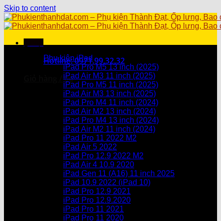
Skip to content
Menu
Danh mục sản phẩm
Phụ kiện iPad
Hotline: 0971.99.32.32
iPad Pro M5 13 inch (2025)
iPad Air M3 11 inch (2025)
Giỏ hàng /
0
₫
iPad Pro M5 11 inch (2025)
iPad Air M3 13 inch (2025)
Chưa có sản phẩm trong giỏ hàng.
iPad Pro M4 11 inch (2024)
iPad Air M2 13 inch (2024)
Giỏ hàng
iPad Pro M4 13 inch (2024)
iPad Air M2 11 inch (2024)
Chưa có sản phẩm trong giỏ hàng.
iPad Pro 11 2022 M2
iPad Air 5 2022
iPad Pro 12.9 2022 M2
iPad Air 4 10.9 2020
iPad Gen 11 (A16) 11 inch 2025
iPad 10.9 2022 (iPad 10)
iPad Pro 12.9 2021
iPad Pro 12.9.2020
iPad Pro 11 2021
iPad Pro 11 2020