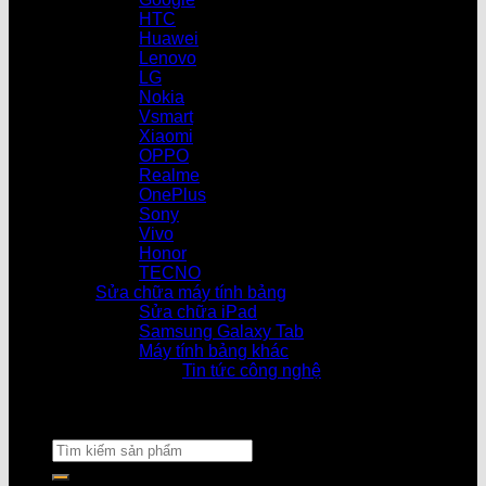
HTC
Huawei
Lenovo
LG
Nokia
Vsmart
Xiaomi
OPPO
Realme
OnePlus
Sony
Vivo
Honor
TECNO
Sửa chữa máy tính bảng
Sửa chữa iPad
Samsung Galaxy Tab
Máy tính bảng khác
Tin tức công nghệ
Cửa hàng làm việc từ 