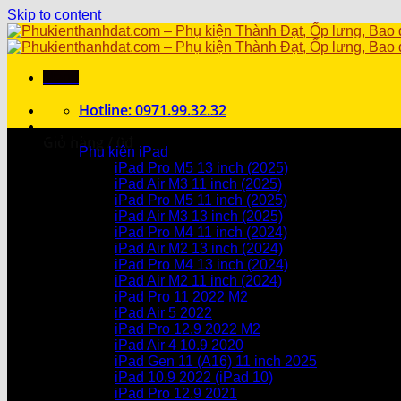
Skip to content
Menu
Hotline: 0971.99.32.32
Danh mục sản phẩm
Giỏ hàng /
0
₫
Phụ kiện iPad
iPad Pro M5 13 inch (2025)
Chưa có sản phẩm trong giỏ hàng.
iPad Air M3 11 inch (2025)
iPad Pro M5 11 inch (2025)
Giỏ hàng
iPad Air M3 13 inch (2025)
iPad Pro M4 11 inch (2024)
Chưa có sản phẩm trong giỏ hàng.
iPad Air M2 13 inch (2024)
iPad Pro M4 13 inch (2024)
iPad Air M2 11 inch (2024)
iPad Pro 11 2022 M2
iPad Air 5 2022
iPad Pro 12.9 2022 M2
iPad Air 4 10.9 2020
iPad Gen 11 (A16) 11 inch 2025
iPad 10.9 2022 (iPad 10)
iPad Pro 12.9 2021