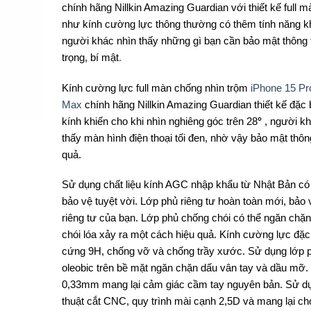
chính hãng Nillkin Amazing Guardian với thiết kế full m
như kính cường lực thông thường có thêm tính năng 
người khác nhìn thấy những gì bạn cần bảo mật thông 
trọng, bí mật
.
Kính cường lực full màn chống nhìn trộm
iPhone 15 Pr
Max
chính hãng Nillkin Amazing Guardian thiết kế đặc 
kính khiến cho khi nhìn nghiêng góc trên 28
°
, người kh
thấy màn hình điện thoại tối đen, nhờ vậy bảo mật thông
quả.
Sử dụng chất liệu kính AGC nhập khẩu từ Nhật Bản có
bảo vệ tuyệt vời. Lớp phủ riêng tư hoàn toàn mới, bảo
riêng tư của bạn. Lớp phủ chống chói có thể ngăn chặ
chói lóa xảy ra một cách hiệu quả. Kính cường lực đặc 
cứng 9H, chống vỡ và chống trầy xước. Sử dụng lớp 
oleobic trên bề mặt ngăn chặn dấu vân tay và dầu mỡ
0,33mm mang lại cảm giác cầm tay nguyên bản. Sử d
thuật cắt CNC, quy trình mài cạnh 2,5D và mang lại c