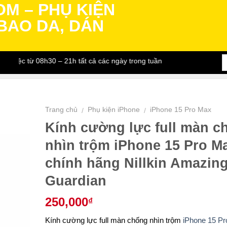
c từ 08h30 – 21h tất cả các ngày trong tuần
Trang chủ
Phụ kiện iPhone
iPhone 15 Pro Max
/
/
Kính cường lực full màn c
nhìn trộm iPhone 15 Pro M
chính hãng Nillkin Amazin
Guardian
250,000
₫
Kính cường lực full màn chống nhìn trộm
iPhone 15 P