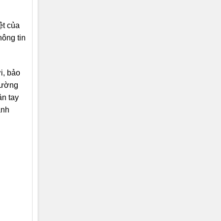
ệt của
hông tin
i, bảo
 cường
ân tay
ạnh