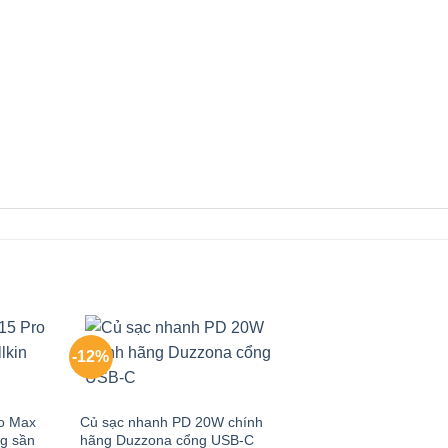
-12%
ro Max
Củ sạc nhanh PD 20W chính
ng sần
hãng Duzzona cổng USB-C