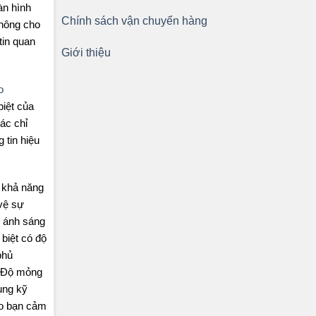
àn hình
Chính sách vận chuyển hàng
không cho
tin quan
Giới thiệu
o
biệt của
ác chỉ
 tin hiệu
 khả năng
 vệ sự
n ánh sáng
biệt có độ
phủ
. Độ mỏng
ụng kỹ
ho bạn cảm