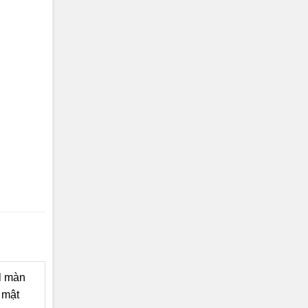
ll màn
 mật