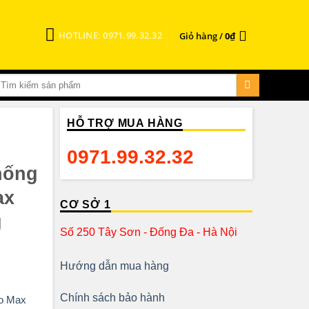
HOTLINE: 0971.99.32.32
Giỏ hàng /
0
₫
HỖ TRỢ MUA HÀNG
0971.99.32.32
hống
ax
CƠ SỞ 1
g
Số 250 Tây Sơn - Đống Đa - Hà Nội
Hướng dẫn mua hàng
Chính sách bảo hành
ro Max