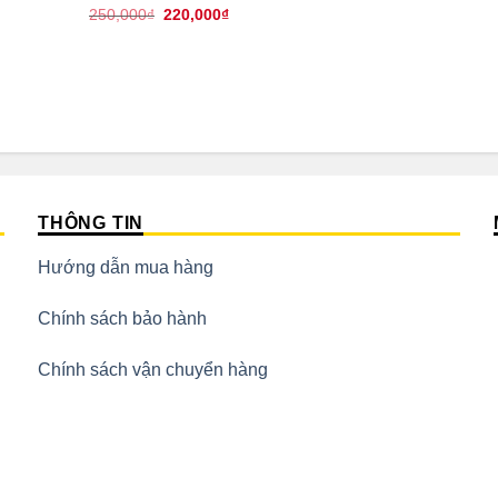
Giá
Giá
250,000
₫
220,000
₫
gốc
hiện
là:
tại
250,000₫.
là:
220,000₫.
THÔNG TIN
Hướng dẫn mua hàng
Chính sách bảo hành
Chính sách vận chuyển hàng