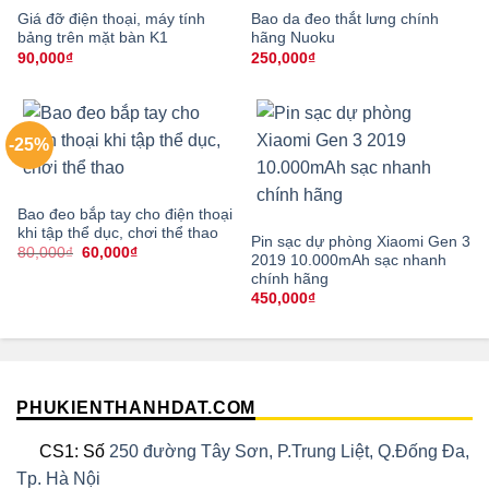
Giá đỡ điện thoại, máy tính
Bao da đeo thắt lưng chính
bảng trên mặt bàn K1
hãng Nuoku
90,000
₫
250,000
₫
-25%
Bao đeo bắp tay cho điện thoại
khi tập thể dục, chơi thể thao
Pin sạc dự phòng Xiaomi Gen 3
Giá
Giá
80,000
₫
60,000
₫
2019 10.000mAh sạc nhanh
gốc
hiện
chính hãng
là:
tại
80,000₫.
là:
450,000
₫
60,000₫.
PHUKIENTHANHDAT.COM
CS1: Số
250 đường Tây Sơn, P.Trung Liệt, Q.Đống Đa,
Tp. Hà Nội