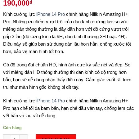
190,000
₫
Kính cường lực
iPhone 14 Pro
chính hãng Nillkin Amazing H+
Pro. Những ưu điểm vượt trội của dán kính cường lực so với
miếng dán thông thường là dầy dặn hơn với độ cứng vượt trội
gấp 3 lần (độ cứng kính là 9H, dán bình thường 3H hoặc 4H).
Điều này sẽ giúp bạn sử dụng dán lâu hơn hẳn, chống xước tốt
hơn, bảo vệ màn hình tốt hơn.
Có độ trong đạt chuẩn HD, hình ảnh cực kỳ sắc nét và đẹp. So
với miếng dán HD thông thường thì dán kính có độ trong hơn
hẳn, bạn sẽ dễ dàng nhận thấy điều này. Cảm giác vuốt rất trơn
tru như màn hình gốc không bị dít tay.
Kính cường lực
iPhone 14 Pro
chính hãng Nillkin Amazing H+
Pro hạn chế tối đa bám bẩn, hạn chế dầu vân tay, chống lem các
vết bẩn và lau rất dễ dàng
.
Còn hàng
Số lượng