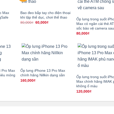
ro Max
Bao đeo bắp tay cho điện thoại
gSafe
khi tập thể dục, chơi thể thao
Ốp lưng trong suốt iPh
á
Giá
Giá
80,000
₫
60,000
₫
Max có ngăn cài thẻ A
ện
gốc
hiện
sốc bảo vệ camera sau
i
là:
tại
:
80,000₫.
là:
80,000
₫
0,000₫.
60,000₫.
3 Pro Max
Ốp lưng iPhone 13 Pro Max
siêu mỏng
chính hãng Nillkin dạng sần
Ốp lưng trong suốt iPh
160,000
₫
Max chính hãng IMAK 
không ố màu
120,000
₫