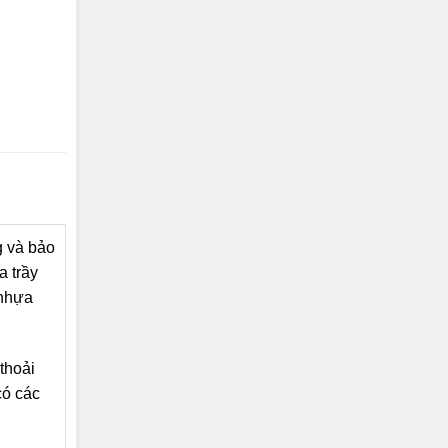
g và bảo
a trầy
nhựa
thoải
có các