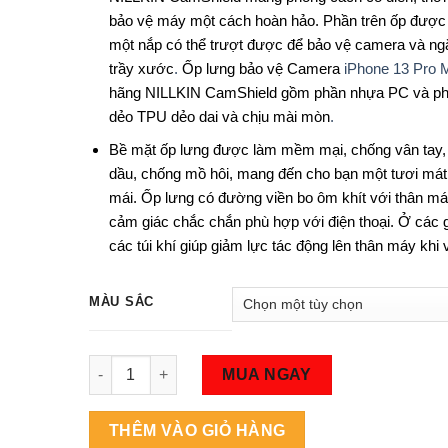
bảo vệ máy một cách hoàn hảo. Phần trên ốp được t
một nắp có thể trượt được để bảo vệ camera và n
trầy xước
.
Ốp lưng bảo vệ Camera
iPhone 13 Pro 
hãng NILLKIN CamShield gồm phần nhựa PC và p
dẻo TPU dẻo dai và chịu mài mòn
.
Bề mặt ốp lưng được làm mềm mại, chống vân tay,
dầu, chống mồ hôi, mang đến cho bạn một tươi mát 
mái. Ốp lưng có đường viền bo ôm khít với thân má
cảm giác chắc chắn phù hợp với điện thoại. Ở các 
các túi khí giúp giảm lực tác động lên thân máy khi
MÀU SẮC
Số lượng
MUA NGAY
THÊM VÀO GIỎ HÀNG