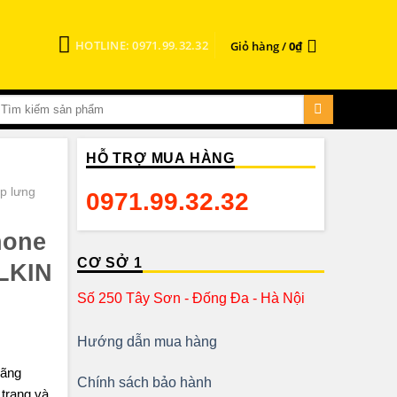
HOTLINE: 0971.99.32.32
Giỏ hàng /
0
₫
HỖ TRỢ MUA HÀNG
p lưng
0971.99.32.32
hone
CƠ SỞ 1
LLKIN
Số 250 Tây Sơn - Đống Đa - Hà Nội
Hướng dẫn mua hàng
hãng
Chính sách bảo hành
trang và