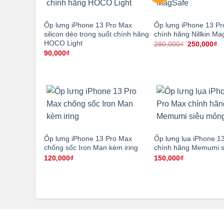
Ốp lưng iPhone 13 Pro Max
Ốp lưng iPhone 13 P
silicon dẻo trong suốt chính hãng
chính hãng Nillkin Ma
HOCO Light
Giá
Gi
280,000
₫
250,000
₫
gốc
hi
90,000
₫
là:
tạ
280,000₫.
là
25
Ốp lưng iPhone 13 Pro Max
Ốp lưng lụa iPhone 1
chống sốc Iron Man kèm iring
chính hãng Memumi 
120,000
₫
150,000
₫