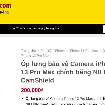
30 – 21h tất cả các ngày trong tuần
Trang chủ
Phụ kiện iPhone
iPhone 13 Pro Max
Ố
/
/
/
iPhone 13 Pro Max
Ốp lưng bảo vệ Camera iP
13 Pro Max chính hãng NI
CamShield
200,000
₫
Ốp lưng bảo vệ Camera
iPhone 13 Pro Max
chính 
NILLKIN CamShield mang phong cách cổ điển, thời 