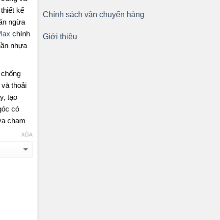
hiết kế
Chính sách vận chuyển hàng
găn ngừa
Max
chính
Giới thiệu
hần nhựa
 chống
và thoải
y, tạo
góc có
 va chạm
XÓA