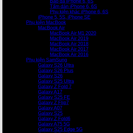
Bao da iPhone 6, 6S
Tấm dán iPhone 6, 6S
Phụ kiện khác iPhone 6, 6S
iPhone 5, 5S, iPhone SE
Phụ kiện MacBook
MacBook Air
MacBook Air M1 2020
MacBook Air 2019
MacBook Air 2018
MacBook Air 2017
MacBook Air 2016
Phụ kiện SamSung
Galaxy S26 Ultra
Galaxy S26 Plus
Galaxy S26
Galaxy S25 Ultra
Galaxy Z Fold 7
Galaxy A17
Galaxy S25 FE
Galaxy Z Flip7
Galaxy A07
Galaxy S25
Galaxy Z Fold6
Galaxy A75 5G
Galaxy S25 Edge 5G