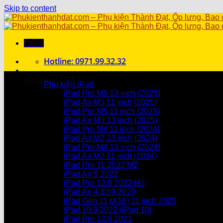
Skip to content
Menu
Hotline: 0971.99.32.32
Danh mục sản phẩm
Giỏ hàng /
0
₫
Phụ kiện iPad
iPad Pro M5 13 inch (2025)
Chưa có sản phẩm trong giỏ hàng.
iPad Air M3 11 inch (2025)
iPad Pro M5 11 inch (2025)
Giỏ hàng
iPad Air M3 13 inch (2025)
iPad Pro M4 11 inch (2024)
Chưa có sản phẩm trong giỏ hàng.
iPad Air M2 13 inch (2024)
iPad Pro M4 13 inch (2024)
iPad Air M2 11 inch (2024)
iPad Pro 11 2022 M2
iPad Air 5 2022
iPad Pro 12.9 2022 M2
iPad Air 4 10.9 2020
iPad Gen 11 (A16) 11 inch 2025
iPad 10.9 2022 (iPad 10)
iPad Pro 12.9 2021