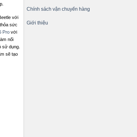
p.
Chính sách vận chuyển hàng
eetle với
Giới thiệu
 thỏa sức
6 Pro
với
làm nổi
ó sử dụng.
ẩm sẽ tạo