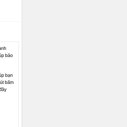
ành
iúp bảo
úp bạn
nút bấm
đầy