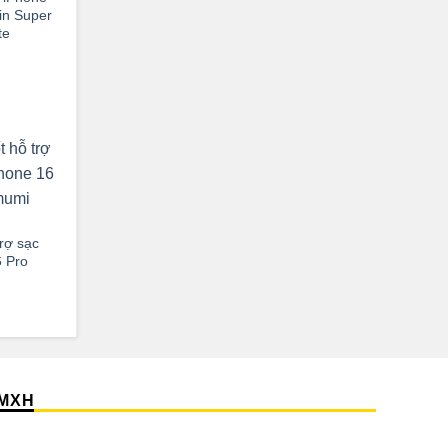
kin Super
te
trợ sạc
 Pro
MXH