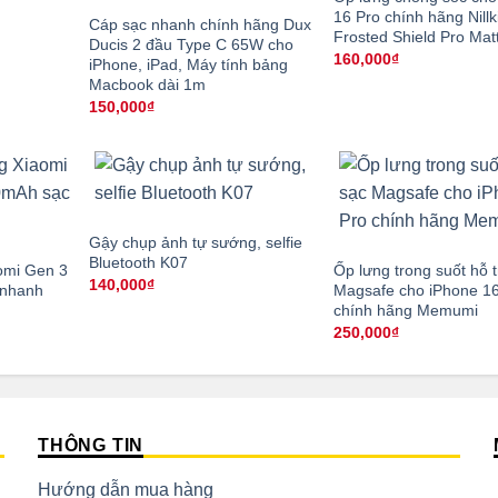
á
16 Pro chính hãng Nill
Cáp sạc nhanh chính hãng Dux
ện
Frosted Shield Pro Mat
i
Ducis 2 đầu Type C 65W cho
:
160,000
₫
iPhone, iPad, Máy tính bảng
0,000₫.
Macbook dài 1m
150,000
₫
Gậy chụp ảnh tự sướng, selfie
Bluetooth K07
omi Gen 3
Ốp lưng trong suốt hỗ 
140,000
₫
 nhanh
Magsafe cho iPhone 16
chính hãng Memumi
250,000
₫
THÔNG TIN
Hướng dẫn mua hàng