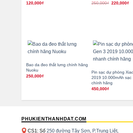
Giá
Gi
120,000
₫
250,000
₫
220,000
₫
gốc
hi
là:
tạ
250,000₫.
là
22
Bao da đeo thắt lưng chính hãng
Nuoku
Pin sạc dự phòng Xia
250,000
₫
2019 10.000mAh sạc
chính hãng
450,000
₫
PHUKIENTHANHDAT.COM
CS1: Số
250 đường Tây Sơn, P.Trung Liệt,