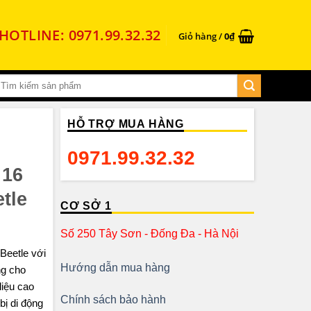
HOTLINE: 0971.99.32.32
Giỏ hàng /
0
₫
HỖ TRỢ MUA HÀNG
0971.99.32.32
 16
tle
CƠ SỞ 1
Số 250 Tây Sơn - Đống Đa - Hà Nội
eetle với
Hướng dẫn mua hàng
ng cho
iệu cao
Chính sách bảo hành
bị di động