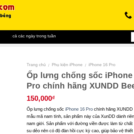
t cả các ngày trong tuần
Trang chủ
Phụ kiện iPhone
iPhone 16 Pro
/
/
Ốp lưng chống sốc iPhone
Pro chính hãng XUNDD Bee
150,000
₫
Ốp lưng chống sốc
iPhone 16 Pro
chính hãng XUNDD B
mẫu mã nam tính, sản phẩm này của XunDD dành riê
nam giới
.
Sản phẩm với đường viền được làm từ chất l
su dẻo nên có độ đàn hồi cực kỳ cao, giúp bảo vệ thiết 