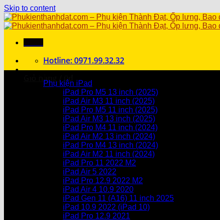
Skip to content
Menu
Hotline: 0971.99.32.32
Danh mục sản phẩm
Giỏ hàng /
0
₫
Phụ kiện iPad
iPad Pro M5 13 inch (2025)
Chưa có sản phẩm trong giỏ hàng.
iPad Air M3 11 inch (2025)
iPad Pro M5 11 inch (2025)
Giỏ hàng
iPad Air M3 13 inch (2025)
iPad Pro M4 11 inch (2024)
Chưa có sản phẩm trong giỏ hàng.
iPad Air M2 13 inch (2024)
iPad Pro M4 13 inch (2024)
iPad Air M2 11 inch (2024)
iPad Pro 11 2022 M2
iPad Air 5 2022
iPad Pro 12.9 2022 M2
iPad Air 4 10.9 2020
iPad Gen 11 (A16) 11 inch 2025
iPad 10.9 2022 (iPad 10)
iPad Pro 12.9 2021