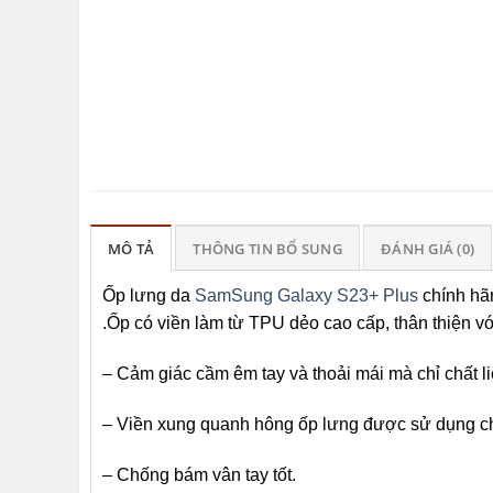
MÔ TẢ
THÔNG TIN BỔ SUNG
ĐÁNH GIÁ (0)
Ốp lưng da
SamSung Galaxy S23+ Plus
chính hã
.Ốp có viền làm từ TPU dẻo cao cấp, thân thiện v
– Cảm giác cầm êm tay và thoải mái mà chỉ chất l
– Viền xung quanh hông ốp lưng được sử dụng chấ
– Chống bám vân tay tốt.