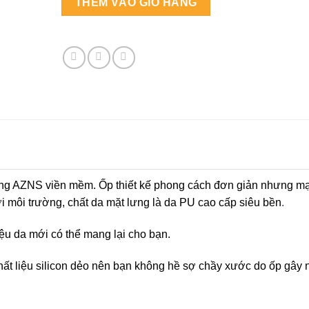
THÊM VÀO GIỎ HÀNG
ng AZNS viền mềm. Ốp thiết kế phong cách đơn giản nhưng m
ới môi trường, chất da mặt lưng là da PU cao cấp siêu bền
.
iệu da mới có thể mang lại cho bạn.
t liệu silicon dẻo nên bạn không hề sợ chầy xước do ốp gây 