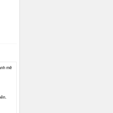
ạnh mẽ
nên.