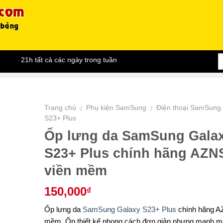
– 21h tất cả các ngày trong tuần
Trang chủ
Phụ kiện SamSung
Điện thoại SamSung
/
/
S23+ Plus
Ốp lưng da SamSung Gala
S23+ Plus chính hãng AZN
viền mềm
150,000
₫
Ốp lưng da
SamSung Galaxy S23+ Plus
chính hãng A
mềm. Ốp thiết kế phong cách đơn giản nhưng mạnh m