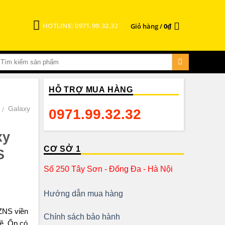
HOTLINE: 0971.99.32.32
Giỏ hàng /
0
₫
HỖ TRỢ MUA HÀNG
Galaxy
/
0971.99.32.32
xy
CƠ SỞ 1
S
Số 250 Tây Sơn - Đống Đa - Hà Nội
Hướng dẫn mua hàng
ZNS viền
Chính sách bảo hành
ẽ .Ốp có