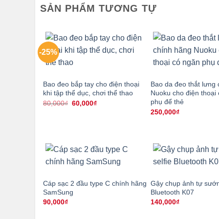
SẢN PHẨM TƯƠNG TỰ
-25%
Bao đeo bắp tay cho điện thoại
Bao da đeo thắt lưng
khi tập thể dục, chơi thể thao
Nuoku cho điện thoại
phụ để thẻ
Giá
Giá
80,000
₫
60,000
₫
gốc
hiện
250,000
₫
là:
tại
80,000₫.
là:
60,000₫.
Cáp sạc 2 đầu type C chính hãng
Gậy chụp ảnh tự sướng
SamSung
Bluetooth K07
90,000
₫
140,000
₫