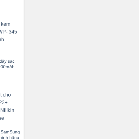
dây sạc
000mAh
ho SamSung
hính hãng