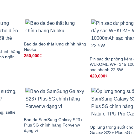
Bao da đeo thắt lưng chính hãng
Nuoku
 chính hãng
250,000
₫
 có ngăn
Pin sạc dự phòng kèm 
WEKOME WP- 345 10
sạc nhanh 22.5W
420,000
₫
, selfie
Bao da SamSung Galaxy S23+
Plus 5G chính hãng Forwenw
Ốp lưng trong suốt c
dạng ví
Galaxy S23+ Plus 5G c