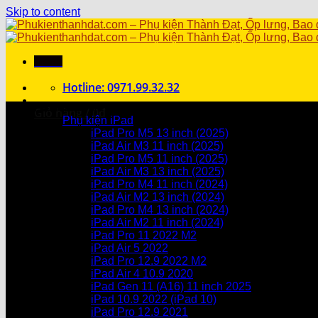
Skip to content
Menu
Hotline: 0971.99.32.32
Danh mục sản phẩm
Giỏ hàng /
0
₫
Phụ kiện iPad
iPad Pro M5 13 inch (2025)
Chưa có sản phẩm trong giỏ hàng.
iPad Air M3 11 inch (2025)
iPad Pro M5 11 inch (2025)
Giỏ hàng
iPad Air M3 13 inch (2025)
iPad Pro M4 11 inch (2024)
Chưa có sản phẩm trong giỏ hàng.
iPad Air M2 13 inch (2024)
iPad Pro M4 13 inch (2024)
iPad Air M2 11 inch (2024)
iPad Pro 11 2022 M2
iPad Air 5 2022
iPad Pro 12.9 2022 M2
iPad Air 4 10.9 2020
iPad Gen 11 (A16) 11 inch 2025
iPad 10.9 2022 (iPad 10)
iPad Pro 12.9 2021