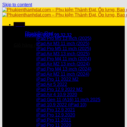
Skip to content
Menu
Danh mục sản phẩm
Phụ kiện iPad
Hotline: 0971.99.32.32
iPad Pro M5 13 inch (2025)
iPad Air M3 11 inch (2025)
Giỏ hàng /
0
₫
iPad Pro M5 11 inch (2025)
iPad Air M3 13 inch (2025)
Chưa có sản phẩm trong giỏ hàng.
iPad Pro M4 11 inch (2024)
iPad Air M2 13 inch (2024)
Giỏ hàng
iPad Pro M4 13 inch (2024)
iPad Air M2 11 inch (2024)
Chưa có sản phẩm trong giỏ hàng.
iPad Pro 11 2022 M2
iPad Air 5 2022
iPad Pro 12.9 2022 M2
iPad Air 4 10.9 2020
iPad Gen 11 (A16) 11 inch 2025
iPad 10.9 2022 (iPad 10)
iPad Pro 12.9 2021
iPad Pro 12.9.2020
iPad Pro 11 2021
iPad Pro 11 2020