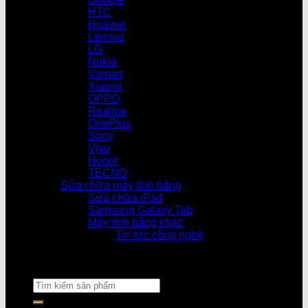
HTC
Huawei
Lenovo
LG
Nokia
Vsmart
Xiaomi
OPPO
Realme
OnePlus
Sony
Vivo
Honor
TECNO
Sửa chữa máy tính bảng
Sửa chữa iPad
Samsung Galaxy Tab
Máy tính bảng khác
Tin tức công nghệ
Cửa hàng làm vi