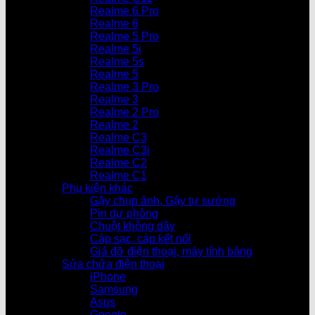
Realme 6 Pro
Realme 6
Realme 5 Pro
Realme 5i
Realme 5s
Realme 5
Realme 3 Pro
Realme 3
Realme 2 Pro
Realme 2
Realme C3
Realme C3i
Realme C2
Realme C1
Phụ kiện khác
Gậy chụp ảnh, Gậy tự sướng
Pin dự phòng
Chuột không dây
Cáp sạc, cáp kết nối
Giá đỡ điện thoại, máy tính bảng
Sửa chữa điện thoại
iPhone
Samsung
Asus
Google