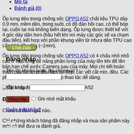
Mô tả
Đánh giá (0)
Ốp lưng dẻo trong chống sốc
OPPO A52
chất liệu TPU dày
0.9 mm, mềm dẻo, trong suốt, có độ đàn hồi cao
,
có thể bóp
lại, cuộn lại mà không biến dạng. Ốp lưng được thiết kế với
4 góc dày dặn hơn (hầu hết khi rơi máy các góc sẽ va chạm
đầu tiến), kết hợp với phần khung viền từ nhựa dẻo TPU cao
cấp khá dầy dặn (~1mm),
Chat Zalo
Ốp lưng dẻo trong chống sốc
OPPO A52
có 4 chấu nhỏ nhô
Đăng nhập
cao ở mặt lưng để nâng phần lưng của máy lên khi để lên
bàn hạn chế xước Camera sau của máy. Mọi chi tiết hoàn
Tên tài khoản hoặc địa chỉ email
*
thiện của ốp lưng đều làm rất đẹp, các vết cắt mịn, đều. Các
phím bấm được làm nổi giúp thao tác dễ dàng.
Mật khẩu
*
Đánh giá
Ghi nhớ mật khẩu
Đăng nhập
Quên mật khẩu?
Chưa có đánh giá nào.
Chỉ những khách hàng đã đăng nhập và mua sản phẩm này
mới có thể đưa ra đánh giá.