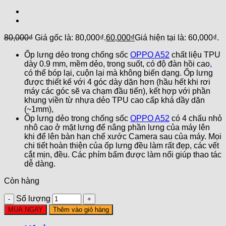
80,000
₫
Giá gốc là: 80,000₫.
60,000
₫
Giá hiện tại là: 60,000₫.
Ốp lưng dẻo trong chống sốc
OPPO A52
chất liệu TPU
dày 0.9 mm, mềm dẻo, trong suốt, có độ đàn hồi cao
,
có thể bóp lại, cuộn lại mà không biến dạng. Ốp lưng
được thiết kế với 4 góc dày dặn hơn (hầu hết khi rơi
máy các góc sẽ va chạm đầu tiến), kết hợp với phần
khung viền từ nhựa dẻo TPU cao cấp khá dầy dặn
(~1mm),
Ốp lưng dẻo trong chống sốc
OPPO A52
có 4 chấu nhỏ
nhô cao ở mặt lưng để nâng phần lưng của máy lên
khi để lên bàn hạn chế xước Camera sau của máy. Mọi
chi tiết hoàn thiện của ốp lưng đều làm rất đẹp, các vết
cắt mịn, đều. Các phím bấm được làm nổi giúp thao tác
dễ dàng.
Còn hàng
Số lượng
MUA NGAY
Thêm vào giỏ hàng