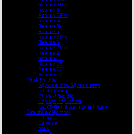
Realme 6 Pro
Realme 6
Realme 5 Pro
Realme 5i
Realme 5s
Realme 5
Realme 3 Pro
Realme 3
Realme 2 Pro
Realme 2
Realme C3
Realme C3i
Realme C2
Realme C1
Phụ kiện khác
Gậy chụp ảnh, Gậy tự sướng
Pin dự phòng
Chuột không dây
Cáp sạc, cáp kết nối
Giá đỡ điện thoại, máy tính bảng
Sửa chữa điện thoại
iPhone
Samsung
Asus
Google