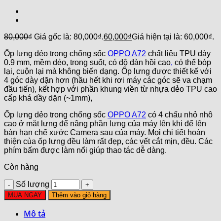
80,000
₫
Giá gốc là: 80,000₫.
60,000
₫
Giá hiện tại là: 60,000₫.
Ốp lưng dẻo trong chống sốc
OPPO A72
chất liệu TPU dày
0.9 mm, mềm dẻo, trong suốt, có độ đàn hồi cao
,
có thể bóp
lại, cuộn lại mà không biến dạng. Ốp lưng được thiết kế với
4 góc dày dặn hơn (hầu hết khi rơi máy các góc sẽ va chạm
đầu tiến), kết hợp với phần khung viền từ nhựa dẻo TPU cao
cấp khá dầy dặn (~1mm),
Ốp lưng dẻo trong chống sốc
OPPO A72
có 4 chấu nhỏ nhô
cao ở mặt lưng để nâng phần lưng của máy lên khi để lên
bàn hạn chế xước Camera sau của máy. Mọi chi tiết hoàn
thiện của ốp lưng đều làm rất đẹp, các vết cắt mịn, đều. Các
phím bấm được làm nổi giúp thao tác dễ dàng.
Còn hàng
Số lượng
MUA NGAY
Thêm vào giỏ hàng
Mô tả