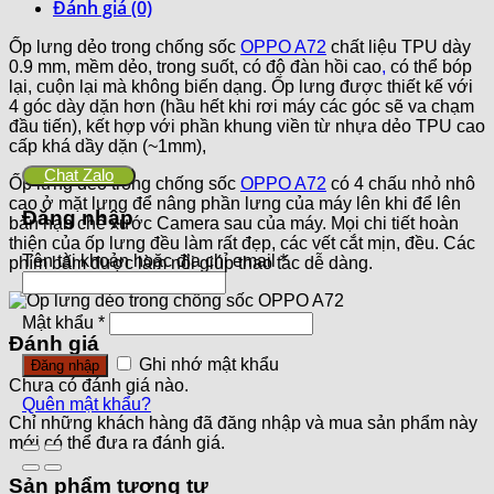
Đánh giá (0)
Ốp lưng dẻo trong chống sốc
OPPO A72
chất liệu TPU dày
0.9 mm, mềm dẻo, trong suốt, có độ đàn hồi cao
,
có thể bóp
lại, cuộn lại mà không biến dạng. Ốp lưng được thiết kế với
4 góc dày dặn hơn (hầu hết khi rơi máy các góc sẽ va chạm
đầu tiến), kết hợp với phần khung viền từ nhựa dẻo TPU cao
cấp khá dầy dặn (~1mm),
Chat Zalo
Ốp lưng dẻo trong chống sốc
OPPO A72
có 4 chấu nhỏ nhô
cao ở mặt lưng để nâng phần lưng của máy lên khi để lên
Đăng nhập
bàn hạn chế xước Camera sau của máy. Mọi chi tiết hoàn
thiện của ốp lưng đều làm rất đẹp, các vết cắt mịn, đều. Các
Tên tài khoản hoặc địa chỉ email
*
phím bấm được làm nổi giúp thao tác dễ dàng.
Mật khẩu
*
Đánh giá
Ghi nhớ mật khẩu
Đăng nhập
Chưa có đánh giá nào.
Quên mật khẩu?
Chỉ những khách hàng đã đăng nhập và mua sản phẩm này
mới có thể đưa ra đánh giá.
Sản phẩm tương tự