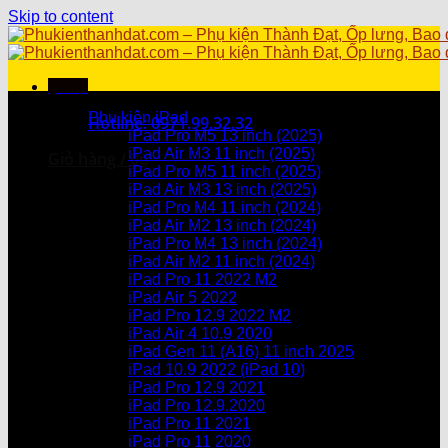
Skip to content
Menu
Danh mục sản phẩm
Phụ kiện iPad
Hotline: 0971.99.32.32
iPad Pro M5 13 inch (2025)
iPad Air M3 11 inch (2025)
Giỏ hàng /
0
₫
iPad Pro M5 11 inch (2025)
iPad Air M3 13 inch (2025)
Chưa có sản phẩm trong giỏ hàng.
iPad Pro M4 11 inch (2024)
iPad Air M2 13 inch (2024)
Giỏ hàng
iPad Pro M4 13 inch (2024)
iPad Air M2 11 inch (2024)
Chưa có sản phẩm trong giỏ hàng.
iPad Pro 11 2022 M2
iPad Air 5 2022
iPad Pro 12.9 2022 M2
iPad Air 4 10.9 2020
iPad Gen 11 (A16) 11 inch 2025
iPad 10.9 2022 (iPad 10)
iPad Pro 12.9 2021
iPad Pro 12.9.2020
iPad Pro 11 2021
iPad Pro 11 2020