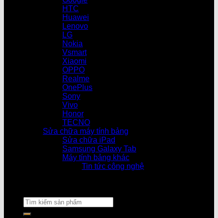
HTC
Huawei
Lenovo
LG
Nokia
Vsmart
Xiaomi
OPPO
Realme
OnePlus
Sony
Vivo
Honor
TECNO
Sửa chữa máy tính bảng
Sửa chữa iPad
Samsung Galaxy Tab
Máy tính bảng khác
Tin tức công nghệ
Cửa hàng làm việ