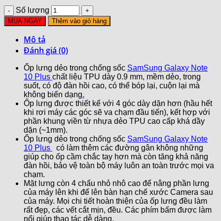
Số lượng
MUA NGAY
Thêm vào giỏ hàng
Mô tả
Đánh giá (0)
Ốp lưng dẻo trong chống sốc
SamSung Galaxy Note
10 Plus
chất liệu TPU dày 0.9 mm, mềm dẻo, trong
suốt, có độ đàn hồi cao, có thể bóp lại, cuộn lại mà
không biến dạng
.
Ốp lưng được thiết kế với 4 góc dày dặn hơn (hầu hết
khi rơi máy các góc sẽ va chạm đầu tiến), kết hợp với
phần khung viền từ nhựa dẻo TPU cao cấp khá dầy
dặn (~1mm).
Ốp lưng dẻo trong chống sốc
SamSung Galaxy Note
10 Plus
có làm thêm các đường gân không những
giúp cho ốp cầm chắc tay hơn mà còn tăng khả năng
đàn hồi, bảo vệ toàn bộ máy luôn an toàn trước mọi va
chạm.
Mặt lưng còn 4 chấu nhỏ nhô cao để nâng phần lưng
của máy lên khi để lên bàn hạn chế xước Camera sau
của máy. Mọi chi tiết hoàn thiện của ốp lưng đều làm
rất đẹp, các vết cắt mịn, đều. Các phím bấm được làm
nổi giúp thao tác dễ dàng.