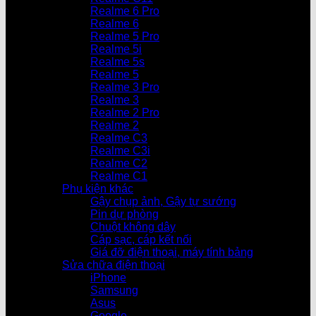
Realme 6 Pro
Realme 6
Realme 5 Pro
Realme 5i
Realme 5s
Realme 5
Realme 3 Pro
Realme 3
Realme 2 Pro
Realme 2
Realme C3
Realme C3i
Realme C2
Realme C1
Phụ kiện khác
Gậy chụp ảnh, Gậy tự sướng
Pin dự phòng
Chuột không dây
Cáp sạc, cáp kết nối
Giá đỡ điện thoại, máy tính bảng
Sửa chữa điện thoại
iPhone
Samsung
Asus
Google