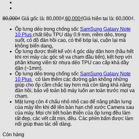
80,000
₫
Giá gốc là: 80,000₫.
60,000
₫
Giá hiện tại là: 60,000₫.
Ốp lưng dẻo trong chống sốc
SamSung Galaxy Note
10 Plus
chất liệu TPU dày 0.9 mm, mềm dẻo, trong
suốt, có độ đàn hồi cao, có thể bóp lại, cuộn lại mà
không biến dạng
.
Ốp lưng được thiết kế với 4 góc dày dặn hơn (hầu hết
khi rơi máy các góc sẽ va chạm đầu tiến), kết hợp với
phần khung viền từ nhựa dẻo TPU cao cấp khá dầy
dặn (~1mm).
Ốp lưng dẻo trong chống sốc
SamSung Galaxy Note
10 Plus
có làm thêm các đường gân không những
giúp cho ốp cầm chắc tay hơn mà còn tăng khả năng
đàn hồi, bảo vệ toàn bộ máy luôn an toàn trước mọi va
chạm.
Mặt lưng còn 4 chấu nhỏ nhô cao để nâng phần lưng
của máy lên khi để lên bàn hạn chế xước Camera sau
của máy. Mọi chi tiết hoàn thiện của ốp lưng đều làm
rất đẹp, các vết cắt mịn, đều. Các phím bấm được làm
nổi giúp thao tác dễ dàng.
Còn hàng