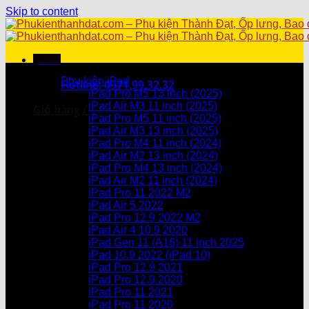
Skip to content
Menu
Danh mục sản phẩm
Phụ kiện iPad
Hotline: 0971.99.32.32
iPad Pro M5 13 inch (2025)
iPad Air M3 11 inch (2025)
Giỏ hàng /
0
₫
iPad Pro M5 11 inch (2025)
iPad Air M3 13 inch (2025)
Chưa có sản phẩm trong giỏ hàng.
iPad Pro M4 11 inch (2024)
iPad Air M2 13 inch (2024)
Giỏ hàng
iPad Pro M4 13 inch (2024)
iPad Air M2 11 inch (2024)
Chưa có sản phẩm trong giỏ hàng.
iPad Pro 11 2022 M2
iPad Air 5 2022
iPad Pro 12.9 2022 M2
iPad Air 4 10.9 2020
iPad Gen 11 (A16) 11 inch 2025
iPad 10.9 2022 (iPad 10)
iPad Pro 12.9 2021
iPad Pro 12.9.2020
iPad Pro 11 2021
iPad Pro 11 2020