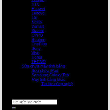
HTC
Huawei
Lenovo
LG
Nokia
Vsmart
Xiaomi
OPPO
Realme
OnePlus
Sony
Vivo
Honor
TECNO
Sửa chữa máy tính bảng
Sửa chữa iPad
Samsung Galaxy Tab
Máy tính bảng khác
Tin tức công nghệ
Cửa hàng làm 