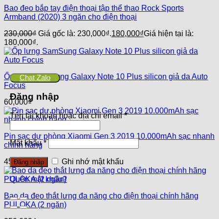
Bao đeo bắp tay điện thoại tập thể thao Rock Sports
Armband (2020) 3 ngăn cho điện thoại
230,000
₫
Giá gốc là: 230,000₫.
180,000
₫
Giá hiện tại là:
180,000₫.
Ốp lưng SamSung Galaxy Note 10 Plus silicon giả da Auto
Chat Zalo
Focus
Đăng nhập
60,000
₫
Tên tài khoản hoặc địa chỉ email
*
Pin sạc dự phòng Xiaomi Gen 3 2019 10.000mAh sạc nhanh
Mật khẩu
*
chính hãng
450,000
₫
Ghi nhớ mật khẩu
Đăng nhập
Quên mật khẩu?
Bao da đeo thắt lưng đa năng cho điện thoại chính hãng
PULOKA (2 ngăn)