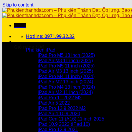
Skip to content
Menu
Hotline: 0971.99.32.32
Danh mục sản phẩm
Giỏ hàng /
0
₫
Phụ kiện iPad
iPad Pro M5 13 inch (2025)
Chưa có sản phẩm trong giỏ hàng.
iPad Air M3 11 inch (2025)
iPad Pro M5 11 inch (2025)
Giỏ hàng
iPad Air M3 13 inch (2025)
iPad Pro M4 11 inch (2024)
Chưa có sản phẩm trong giỏ hàng.
iPad Air M2 13 inch (2024)
iPad Pro M4 13 inch (2024)
iPad Air M2 11 inch (2024)
iPad Pro 11 2022 M2
iPad Air 5 2022
iPad Pro 12.9 2022 M2
iPad Air 4 10.9 2020
iPad Gen 11 (A16) 11 inch 2025
iPad 10.9 2022 (iPad 10)
iPad Pro 12.9 2021