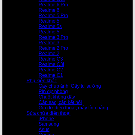
Realme 6 Pro
Realme 6
Realme 5 Pro
Realme 5i
Realme 5s
Realme 5
Realme 3 Pro
Realme 3
Realme 2 Pro
Realme 2
Realme C3
Realme C3i
Realme C2
Realme C1
Phụ kiện khác
Gậy chụp ảnh, Gậy tự sướng
Pin dự phòng
Chuột không dây
Cáp sạc, cáp kết nối
Giá đỡ điện thoại, máy tính bảng
Sửa chữa điện thoại
iPhone
Samsung
Asus
Google