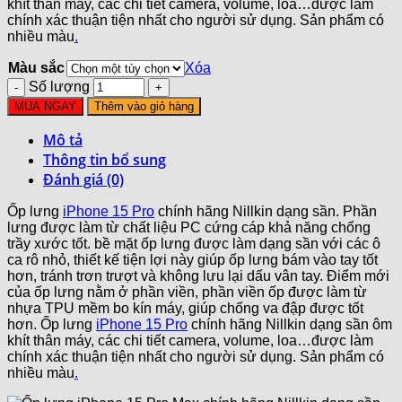
khít thân máy, các chi tiết camera, volume, loa…được làm
chính xác thuận tiện nhất cho người sử dụng. Sản phẩm có
nhiều màu
.
Màu sắc
Xóa
Số lượng
MUA NGAY
Thêm vào giỏ hàng
Mô tả
Thông tin bổ sung
Đánh giá (0)
Ốp lưng
iPhone 15 Pro
chính hãng Nillkin dạng sần. Phần
lưng được làm từ chất liệu PC cứng cáp khả năng chống
trầy xước tốt. bề mặt ốp lưng được làm dạng sần với các ô
ca rô nhỏ, thiết kế tiện lợi này giúp ốp lưng bám vào tay tốt
hơn, tránh trơn trượt và không lưu lại dấu vân tay. Điểm mới
của ốp lưng nằm ở phần viền, phần viền ốp được làm từ
nhựa TPU mềm bo kín máy, giúp chống va đập được tốt
hơn. Ốp lưng
iPhone 15 Pro
chính hãng Nillkin dạng sần ôm
khít thân máy, các chi tiết camera, volume, loa…được làm
chính xác thuận tiện nhất cho người sử dụng. Sản phẩm có
nhiều màu
.