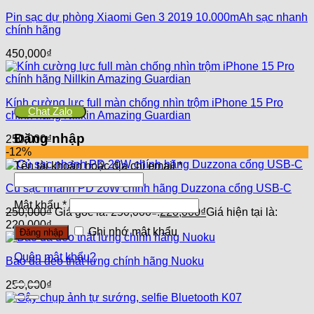
Pin sạc dự phòng Xiaomi Gen 3 2019 10.000mAh sạc nhanh
chính hãng
450,000
₫
Kính cường lực full màn chống nhìn trộm iPhone 15 Pro
Chat Zalo
chính hãng Nillkin Amazing Guardian
Đăng nhập
250,000
₫
-12%
Tên tài khoản hoặc địa chỉ email
*
Củ sạc nhanh PD 20W chính hãng Duzzona cổng USB-C
Mật khẩu
*
250,000
₫
Giá gốc là: 250,000₫.
220,000
₫
Giá hiện tại là:
220,000₫.
Ghi nhớ mật khẩu
Đăng nhập
Quên mật khẩu?
Bao da đeo thắt lưng chính hãng Nuoku
250,000
₫