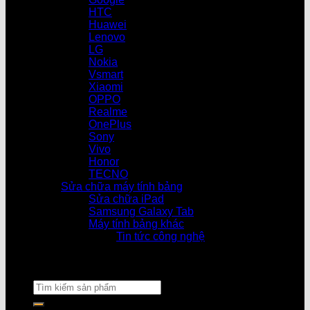
HTC
Huawei
Lenovo
LG
Nokia
Vsmart
Xiaomi
OPPO
Realme
OnePlus
Sony
Vivo
Honor
TECNO
Sửa chữa máy tính bảng
Sửa chữa iPad
Samsung Galaxy Tab
Máy tính bảng khác
Tin tức công nghệ
Cửa hàng làm vi