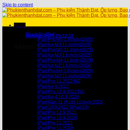
Skip to content
Menu
Danh mục sản phẩm
Phụ kiện iPad
Hotline: 0971.99.32.32
iPad Pro M5 13 inch (2025)
iPad Air M3 11 inch (2025)
Giỏ hàng /
0
₫
iPad Pro M5 11 inch (2025)
iPad Air M3 13 inch (2025)
Chưa có sản phẩm trong giỏ hàng.
iPad Pro M4 11 inch (2024)
iPad Air M2 13 inch (2024)
Giỏ hàng
iPad Pro M4 13 inch (2024)
iPad Air M2 11 inch (2024)
Chưa có sản phẩm trong giỏ hàng.
iPad Pro 11 2022 M2
iPad Air 5 2022
iPad Pro 12.9 2022 M2
iPad Air 4 10.9 2020
iPad Gen 11 (A16) 11 inch 2025
iPad 10.9 2022 (iPad 10)
iPad Pro 12.9 2021
iPad Pro 12.9.2020
iPad Pro 11 2021
iPad Pro 11 2020