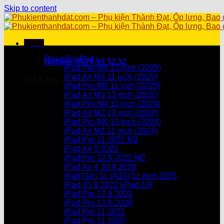
Skip to content
Menu
Danh mục sản phẩm
Phụ kiện iPad
Hotline: 0971.99.32.32
iPad Pro M5 13 inch (2025)
iPad Air M3 11 inch (2025)
Giỏ hàng /
0
₫
iPad Pro M5 11 inch (2025)
iPad Air M3 13 inch (2025)
Chưa có sản phẩm trong giỏ hàng.
iPad Pro M4 11 inch (2024)
iPad Air M2 13 inch (2024)
Giỏ hàng
iPad Pro M4 13 inch (2024)
iPad Air M2 11 inch (2024)
Chưa có sản phẩm trong giỏ hàng.
iPad Pro 11 2022 M2
iPad Air 5 2022
iPad Pro 12.9 2022 M2
iPad Air 4 10.9 2020
iPad Gen 11 (A16) 11 inch 2025
iPad 10.9 2022 (iPad 10)
iPad Pro 12.9 2021
iPad Pro 12.9.2020
iPad Pro 11 2021
iPad Pro 11 2020