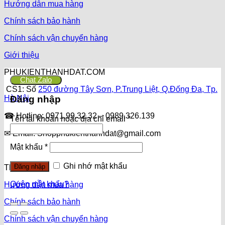
Hướng dẫn mua hàng
Chính sách bảo hành
Chính sách vận chuyển hàng
Giới thiệu
PHUKIENTHANHDAT.COM
Chat Zalo
CS1: Số
250 đường Tây Sơn, P.Trung Liệt, Q.Đống Đa, Tp.
Hà Nội
Đăng nhập
☎ Hotline: 0971.99.32.32 – 0989.326.139
Tên tài khoản hoặc địa chỉ email
*
✉ Email: Shopphukienthanhdat@gmail.com
Mật khẩu
*
Ghi nhớ mật khẩu
Đăng nhập
Thông tin
Quên mật khẩu?
Hướng dẫn mua hàng
Chính sách bảo hành
Chính sách vận chuyển hàng