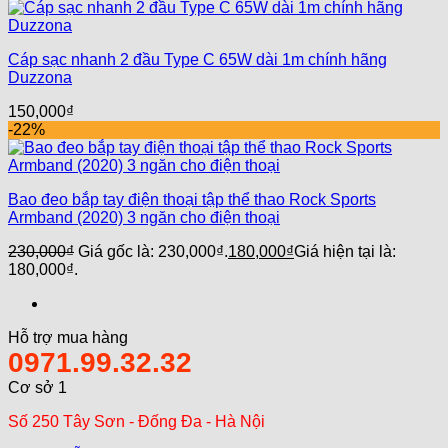
Cáp sạc nhanh 2 đầu Type C 65W dài 1m chính hãng
Duzzona
150,000
₫
-22%
Bao đeo bắp tay điện thoại tập thể thao Rock Sports
Armband (2020) 3 ngăn cho điện thoại
230,000
₫
Giá gốc là: 230,000₫.
180,000
₫
Giá hiện tại là:
180,000₫.
Hỗ trợ mua hàng
0971.99.32.32
Cơ sở 1
Số 250 Tây Sơn - Đống Đa - Hà Nội