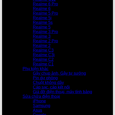
Realme 6 Pro
Realme 6
Realme 5 Pro
Realme 5i
Realme 5s
Realme 5
Realme 3 Pro
Realme 3
Realme 2 Pro
Realme 2
Realme C3
Realme C3i
Realme C2
Realme C1
Phụ kiện khác
Gậy chụp ảnh, Gậy tự sướng
Pin dự phòng
Chuột không dây
Cáp sạc, cáp kết nối
Giá đỡ điện thoại, máy tính bảng
Sửa chữa điện thoại
iPhone
Samsung
Asus
Google