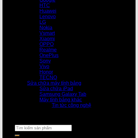
HTC
Huawei
Lenovo
LG
Nokia
Vsmart
Xiaomi
OPPO
Realme
OnePlus
Sony
Vivo
Honor
TECNO
Sửa chữa máy tính bảng
Sửa chữa iPad
Samsung Galaxy Tab
Máy tính bảng khác
Tin tức công nghệ
Cửa hàng 