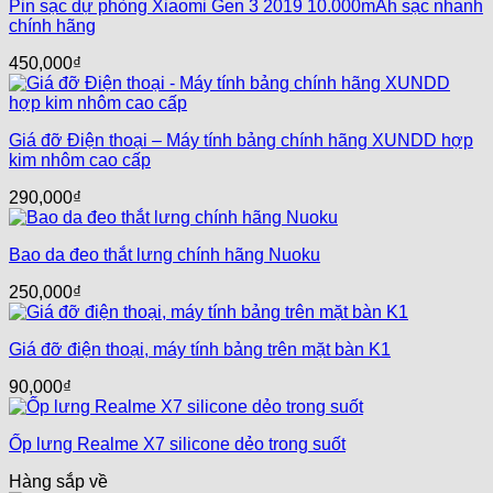
Pin sạc dự phòng Xiaomi Gen 3 2019 10.000mAh sạc nhanh
chính hãng
450,000
₫
Giá đỡ Điện thoại – Máy tính bảng chính hãng XUNDD hợp
kim nhôm cao cấp
290,000
₫
Bao da đeo thắt lưng chính hãng Nuoku
250,000
₫
Giá đỡ điện thoại, máy tính bảng trên mặt bàn K1
90,000
₫
Ốp lưng Realme X7 silicone dẻo trong suốt
Hàng sắp về