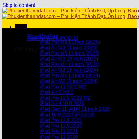
Skip to content
Menu
Danh mục sản phẩm
Phụ kiện iPad
Hotline: 0971.99.32.32
iPad Pro M5 13 inch (2025)
iPad Air M3 11 inch (2025)
Giỏ hàng /
0
₫
iPad Pro M5 11 inch (2025)
iPad Air M3 13 inch (2025)
Chưa có sản phẩm trong giỏ hàng.
iPad Pro M4 11 inch (2024)
iPad Air M2 13 inch (2024)
Giỏ hàng
iPad Pro M4 13 inch (2024)
iPad Air M2 11 inch (2024)
Chưa có sản phẩm trong giỏ hàng.
iPad Pro 11 2022 M2
iPad Air 5 2022
iPad Pro 12.9 2022 M2
iPad Air 4 10.9 2020
iPad Gen 11 (A16) 11 inch 2025
iPad 10.9 2022 (iPad 10)
iPad Pro 12.9 2021
iPad Pro 12.9.2020
iPad Pro 11 2021
iPad Pro 11 2020