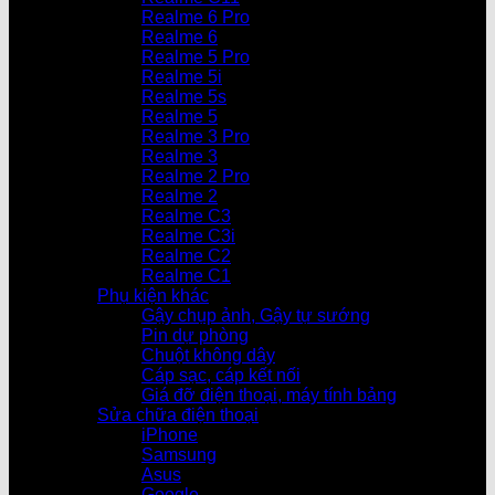
Realme 6 Pro
Realme 6
Realme 5 Pro
Realme 5i
Realme 5s
Realme 5
Realme 3 Pro
Realme 3
Realme 2 Pro
Realme 2
Realme C3
Realme C3i
Realme C2
Realme C1
Phụ kiện khác
Gậy chụp ảnh, Gậy tự sướng
Pin dự phòng
Chuột không dây
Cáp sạc, cáp kết nối
Giá đỡ điện thoại, máy tính bảng
Sửa chữa điện thoại
iPhone
Samsung
Asus
Google