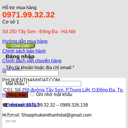
Hỗ trợ mua hàng
0971.99.32.32
Cơ sở 1
Số 250 Tây Sơn - Đống Đa - Hà Nội
Hướng dẫn mua hàng
Chat Zalo
Chính sách bảo hành
Đăng nhập
Chính sách vận chuyển hàng
Tên tài khoản hoặc địa chỉ email
*
Giới thiệu
PHUKIENTHANHDAT.COM
Mật khẩu
*
CS1: Số
250 đường Tây Sơn, P.Trung Liệt, Q.Đống Đa, Tp.
Ghi nhớ mật khẩu
Hà Nội
Đăng nhập
Quên mật khẩu?
☎ Hotline: 0971.99.32.32 – 0989.326.139
✉ Email: Shopphukienthanhdat@gmail.com