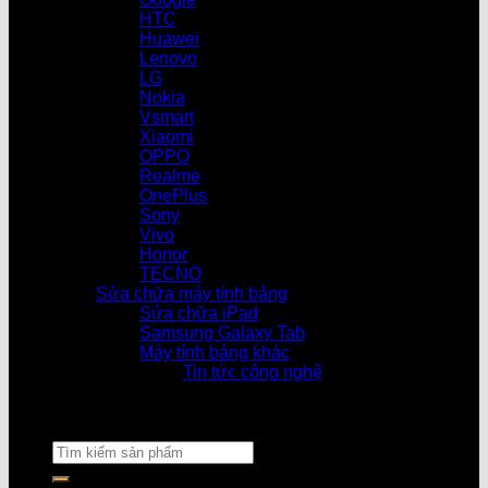
HTC
Huawei
Lenovo
LG
Nokia
Vsmart
Xiaomi
OPPO
Realme
OnePlus
Sony
Vivo
Honor
TECNO
Sửa chữa máy tính bảng
Sửa chữa iPad
Samsung Galaxy Tab
Máy tính bảng khác
Tin tức công nghệ
Cửa hàng l