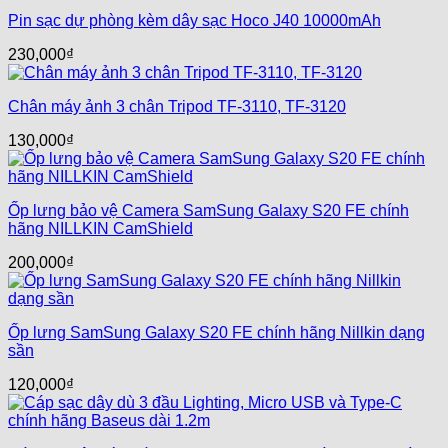
Pin sạc dự phòng kèm dây sạc Hoco J40 10000mAh
230,000
₫
Chân máy ảnh 3 chân Tripod TF-3110, TF-3120
130,000
₫
Ốp lưng bảo vệ Camera SamSung Galaxy S20 FE chính
hãng NILLKIN CamShield
200,000
₫
Ốp lưng SamSung Galaxy S20 FE chính hãng Nillkin dạng
sần
120,000
₫