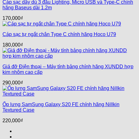
Cáp sạc dây dù 3 đầu Lighting, Micro USB và Type-C chính
hãng Baseus dài 1.2m
170,000
₫
Cáp sạc tự ngắt chân Type C chính hãng Hoco U79
180,000
₫
Giá đỡ Điện thoại – Máy tính bảng chính hãng XUNDD hợp
kim nhôm cao cấp
290,000
₫
Ốp lưng SamSung Galaxy S20 FE chính hãng Nillkin
Textured Case
220,000
₫