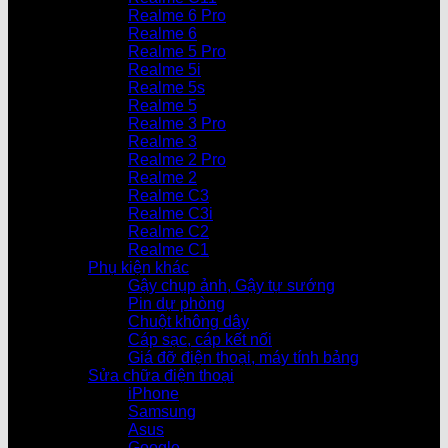
Realme 6 Pro
Realme 6
Realme 5 Pro
Realme 5i
Realme 5s
Realme 5
Realme 3 Pro
Realme 3
Realme 2 Pro
Realme 2
Realme C3
Realme C3i
Realme C2
Realme C1
Phụ kiện khác
Gậy chụp ảnh, Gậy tự sướng
Pin dự phòng
Chuột không dây
Cáp sạc, cáp kết nối
Giá đỡ điện thoại, máy tính bảng
Sửa chữa điện thoại
iPhone
Samsung
Asus
Google