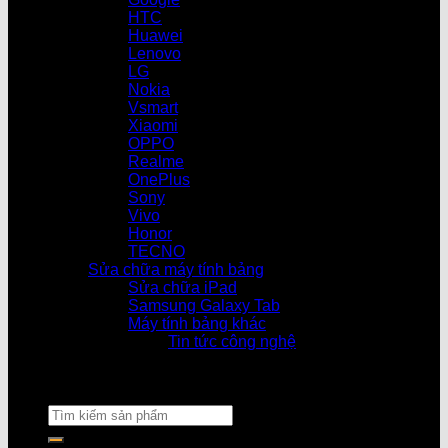
HTC
Huawei
Lenovo
LG
Nokia
Vsmart
Xiaomi
OPPO
Realme
OnePlus
Sony
Vivo
Honor
TECNO
Sửa chữa máy tính bảng
Sửa chữa iPad
Samsung Galaxy Tab
Máy tính bảng khác
Tin tức công nghệ
Cửa hàng làm v