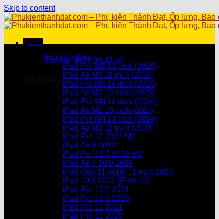
Skip to content
Menu
Danh mục sản phẩm
Phụ kiện iPad
Hotline: 0971.99.32.32
iPad Pro M5 13 inch (2025)
iPad Air M3 11 inch (2025)
Giỏ hàng /
0
₫
iPad Pro M5 11 inch (2025)
iPad Air M3 13 inch (2025)
Chưa có sản phẩm trong giỏ hàng.
iPad Pro M4 11 inch (2024)
iPad Air M2 13 inch (2024)
Giỏ hàng
iPad Pro M4 13 inch (2024)
iPad Air M2 11 inch (2024)
Chưa có sản phẩm trong giỏ hàng.
iPad Pro 11 2022 M2
iPad Air 5 2022
iPad Pro 12.9 2022 M2
iPad Air 4 10.9 2020
iPad Gen 11 (A16) 11 inch 2025
iPad 10.9 2022 (iPad 10)
iPad Pro 12.9 2021
iPad Pro 12.9.2020
iPad Pro 11 2021
iPad Pro 11 2020