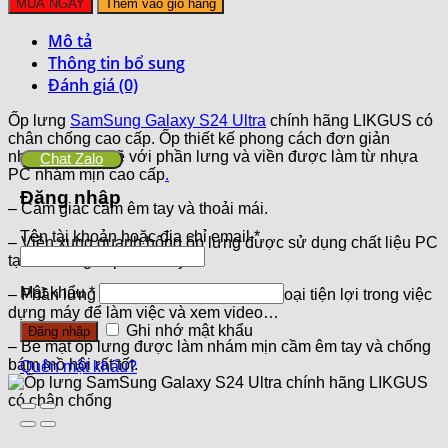
MUA NGAY
Thêm vào giỏ hàng
Mô tả
Thông tin bổ sung
Đánh giá (0)
Ốp lưng
SamSung Galaxy S24 Ultra
chính hãng LIKGUS có
chân chống cao cấp. Ốp thiết kế phong cách đơn giản
nhưng mạnh mẽ với phần lưng và viền được làm từ nhựa
Chat Zalo
PC nhám mịn cao cấp
.
Đăng nhập
– Cảm giác cầm êm tay và thoải mái.
Tên tài khoản hoặc địa chỉ email
*
– Viền xung quanh hông ốp lưng được sử dụng chất liệu PC
tạo vẻ cứng cáp cho máy.
Mật khẩu
*
– Phần lưng có phần giá đỡ bằng kim loại tiện lợi trong việc
dựng máy để làm việc và xem video…
Ghi nhớ mật khẩu
Đăng nhập
– Bề mặt ốp lưng được làm nhám mịn cầm êm tay và chống
bám mồ hôi rất tốt.
Quên mật khẩu?