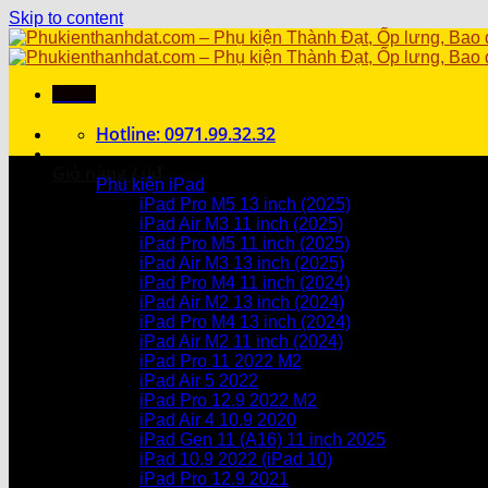
Skip to content
Menu
Hotline: 0971.99.32.32
Danh mục sản phẩm
Giỏ hàng /
0
₫
Phụ kiện iPad
iPad Pro M5 13 inch (2025)
Chưa có sản phẩm trong giỏ hàng.
iPad Air M3 11 inch (2025)
iPad Pro M5 11 inch (2025)
Giỏ hàng
iPad Air M3 13 inch (2025)
iPad Pro M4 11 inch (2024)
Chưa có sản phẩm trong giỏ hàng.
iPad Air M2 13 inch (2024)
iPad Pro M4 13 inch (2024)
iPad Air M2 11 inch (2024)
iPad Pro 11 2022 M2
iPad Air 5 2022
iPad Pro 12.9 2022 M2
iPad Air 4 10.9 2020
iPad Gen 11 (A16) 11 inch 2025
iPad 10.9 2022 (iPad 10)
iPad Pro 12.9 2021