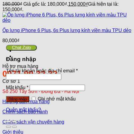
180,000
₫
Giá gốc là: 180,000₫.
150,000
₫
Giá hiện tại là:
150,000₫.
Ốp lưng iPhone 6 Plus, 6s Plus lưng kính viền màu TPU dẻo
80,000
₫
Chat Zalo
Đăng nhập
Hỗ trợ mua hàng
Tên tài khoản hoặc địa chỉ email
*
0971.99.32.32
Cơ sở 1
Mật khẩu
*
Số 250 Tây Sơn - Đống Đa - Hà Nội
Ghi nhớ mật khẩu
Đăng nhập
Hướng dẫn mua hàng
Quên mật khẩu?
Chính sách bảo hành
Chính sách vận chuyển hàng
Giới thiệu