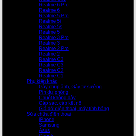
Realme 6 Pro
Realme 6
Realme 5 Pro
Realme 5i
Realme 5s
Realme 5
Realme 3 Pro
Realme 3
Realme 2 Pro
Realme 2
Realme C3
Realme C3i
Realme C2
Realme C1
Phụ kiện khác
Gậy chụp ảnh, Gậy tự sướng
Pin dự phòng
Chuột không dây
Cáp sạc, cáp kết nối
Giá đỡ điện thoại, máy tính bảng
Sửa chữa điện thoại
iPhone
Samsung
Asus
Google