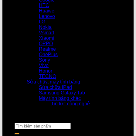
HTC
Huawei
Lenovo
LG
Nokia
Vsmart
Xiaomi
OPPO
Realme
OnePlus
Sony
Vivo
Honor
TECNO
Sửa chữa máy tính bảng
Sửa chữa iPad
Samsung Galaxy Tab
Máy tính bảng khác
Tin tức công nghệ
Cửa hàn