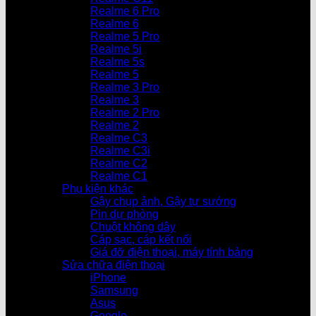
Realme 6 Pro
Realme 6
Realme 5 Pro
Realme 5i
Realme 5s
Realme 5
Realme 3 Pro
Realme 3
Realme 2 Pro
Realme 2
Realme C3
Realme C3i
Realme C2
Realme C1
Phụ kiện khác
Gậy chụp ảnh, Gậy tự sướng
Pin dự phòng
Chuột không dây
Cáp sạc, cáp kết nối
Giá đỡ điện thoại, máy tính bảng
Sửa chữa điện thoại
iPhone
Samsung
Asus
Google