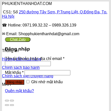
PHUKIENTHANHDAT.COM
CS1: Số
250 đường Tây Sơn, P.Trung Liệt, Q.Đống Đa, Tp.
Hà Nội
☎ Hotline: 0971.99.32.32 – 0989.326.139
✉ Email: Shopphukienthanhdat@gmail.com
Chat Zalo
Đăng nhập
Thông tin
Tên tài khoản hoặc địa chỉ email
*
Hướng dẫn mua hàng
Chính sách bảo hành
Mật khẩu
*
Chính sách vận chuyển hàng
Ghi nhớ mật khẩu
Đăng nhập
MXH
Quên mật khẩu?