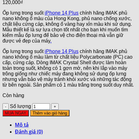
120,000
₫
Ốp lưng trong suốt
iPhone 14 Plus
chính hãng IMAK phủ
nano không ố màu của Hong Kong, phủ nano chống xước,
chất liệu cứng cáp, không ố vàng hay xỉn màu khi sử dụng.
Mẫu thiết kế là sự lựa chọn tốt nhất cho bạn khi muốn tìm
kiếm mẫu ốp lưng để bảo vệ cho điện thoại mà vẫn giữ
được vẻ đẹp của máy
.
Ốp lưng trong suốt
iPhone 14 Plus
chính hãng IMAK phủ
nano không ố màu làm từ chất liệu Polycarbonate (PC) cao
cấp, cứng cáp. Dòng IMAK Crystal Shell được làm hoàn
toàn trong suốt, không có 1 gợn mờ, nên khi lắp vào máy
trông giống như chiếc máy đang không sử dụng ốp lưng
nhưng vẫn bảo vệ máy tránh khỏi xước và những tác động
từ bên ngoài. Sản phẩm có 1 màu trắng trong suốt duy nhất.
Còn hàng
Số lượng
MUA NGAY
Thêm vào giỏ hàng
Mô tả
Đánh giá (0)