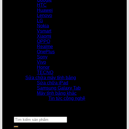
HTC
Huawei
Lenovo
LG
Nokia
Vsmart
Xiaomi
OPPO
Realme
OnePlus
Sony
Vivo
Honor
TECNO
Sửa chữa máy tính bảng
Sửa chữa iPad
Samsung Galaxy Tab
Máy tính bảng khác
Tin tức công nghệ
Cửa hàng làm việc từ 