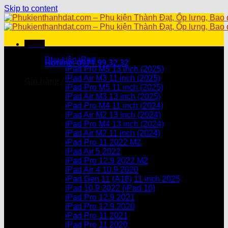
Skip to content
Menu
Danh mục sản phẩm
Phụ kiện iPad
Hotline: 0971.99.32.32
iPad Pro M5 13 inch (2025)
iPad Air M3 11 inch (2025)
Giỏ hàng /
0
₫
iPad Pro M5 11 inch (2025)
iPad Air M3 13 inch (2025)
Chưa có sản phẩm trong giỏ hàng.
iPad Pro M4 11 inch (2024)
iPad Air M2 13 inch (2024)
Giỏ hàng
iPad Pro M4 13 inch (2024)
iPad Air M2 11 inch (2024)
Chưa có sản phẩm trong giỏ hàng.
iPad Pro 11 2022 M2
iPad Air 5 2022
iPad Pro 12.9 2022 M2
iPad Air 4 10.9 2020
iPad Gen 11 (A16) 11 inch 2025
iPad 10.9 2022 (iPad 10)
iPad Pro 12.9 2021
iPad Pro 12.9.2020
iPad Pro 11 2021
iPad Pro 11 2020