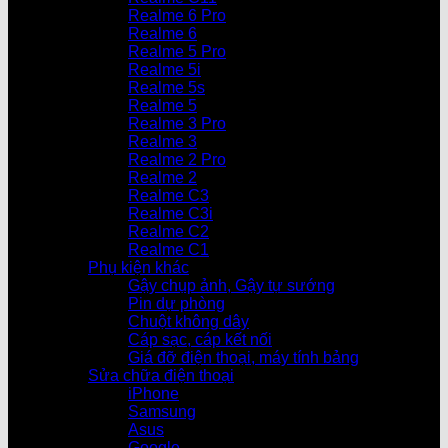
Realme 6 Pro
Realme 6
Realme 5 Pro
Realme 5i
Realme 5s
Realme 5
Realme 3 Pro
Realme 3
Realme 2 Pro
Realme 2
Realme C3
Realme C3i
Realme C2
Realme C1
Phụ kiện khác
Gậy chụp ảnh, Gậy tự sướng
Pin dự phòng
Chuột không dây
Cáp sạc, cáp kết nối
Giá đỡ điện thoại, máy tính bảng
Sửa chữa điện thoại
iPhone
Samsung
Asus
Google