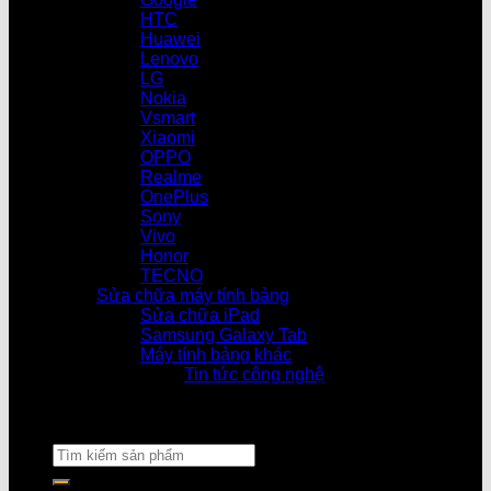
HTC
Huawei
Lenovo
LG
Nokia
Vsmart
Xiaomi
OPPO
Realme
OnePlus
Sony
Vivo
Honor
TECNO
Sửa chữa máy tính bảng
Sửa chữa iPad
Samsung Galaxy Tab
Máy tính bảng khác
Tin tức công nghệ
Cửa hàng làm v