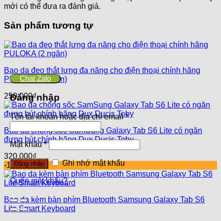
mới có thể đưa ra đánh giá.
Sản phẩm tương tự
Bao da đeo thắt lưng đa năng cho điện thoại chính hãng
Chat Zalo
PULOKA (2 ngăn)
250,000
₫
Đăng nhập
Tên tài khoản hoặc địa chỉ email
*
Bao da chống sốc SamSung Galaxy Tab S6 Lite có ngăn
đựng bút chính hãng Dux Ducis Toby
Mật khẩu
*
320,000
₫
Ghi nhớ mật khẩu
Đăng nhập
-18%
Quên mật khẩu?
Bao da kèm bàn phím Bluetooth Samsung Galaxy Tab S6
Lite Smart Keyboard