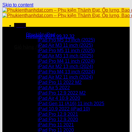
Skip to content
Menu
Danh mục sản phẩm
Phụ kiện iPad
Hotline: 0971.99.32.32
iPad Pro M5 13 inch (2025)
iPad Air M3 11 inch (2025)
Giỏ hàng /
0
₫
iPad Pro M5 11 inch (2025)
iPad Air M3 13 inch (2025)
Chưa có sản phẩm trong giỏ hàng.
iPad Pro M4 11 inch (2024)
iPad Air M2 13 inch (2024)
Giỏ hàng
iPad Pro M4 13 inch (2024)
iPad Air M2 11 inch (2024)
Chưa có sản phẩm trong giỏ hàng.
iPad Pro 11 2022 M2
iPad Air 5 2022
iPad Pro 12.9 2022 M2
iPad Air 4 10.9 2020
iPad Gen 11 (A16) 11 inch 2025
iPad 10.9 2022 (iPad 10)
iPad Pro 12.9 2021
iPad Pro 12.9.2020
iPad Pro 11 2021
iPad Pro 11 2020