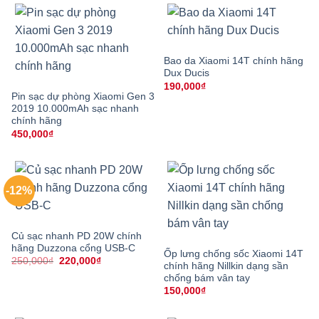
Bao da Xiaomi 14T chính hãng
Dux Ducis
190,000
₫
Pin sạc dự phòng Xiaomi Gen 3
2019 10.000mAh sạc nhanh
chính hãng
450,000
₫
-12%
Củ sạc nhanh PD 20W chính
hãng Duzzona cổng USB-C
Ốp lưng chống sốc Xiaomi 14T
Giá
Giá
250,000
₫
220,000
₫
chính hãng Nillkin dạng sần
gốc
hiện
chống bám vân tay
là:
tại
250,000₫.
là:
150,000
₫
220,000₫.