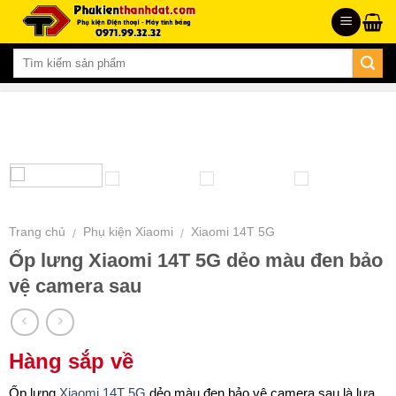
Skip
to
content
Trang chủ
Phụ kiện Xiaomi
Xiaomi 14T 5G
/
/
Ốp lưng Xiaomi 14T 5G dẻo màu đen bảo
vệ camera sau
Hàng sắp về
Ốp lưng
Xiaomi 14T 5G
dẻo màu đen bảo vệ camera sau là lựa