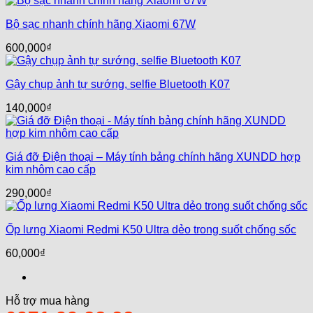
Bộ sạc nhanh chính hãng Xiaomi 67W
600,000
₫
Gậy chụp ảnh tự sướng, selfie Bluetooth K07
140,000
₫
Giá đỡ Điện thoại – Máy tính bảng chính hãng XUNDD hợp
kim nhôm cao cấp
290,000
₫
Ốp lưng Xiaomi Redmi K50 Ultra dẻo trong suốt chống sốc
60,000
₫
Hỗ trợ mua hàng