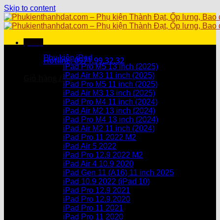
Skip to content
Menu
Danh mục sản phẩm
Phụ kiện iPad
Hotline: 0971.99.32.32
iPad Pro M5 13 inch (2025)
iPad Air M3 11 inch (2025)
Giỏ hàng /
0
₫
iPad Pro M5 11 inch (2025)
iPad Air M3 13 inch (2025)
Chưa có sản phẩm trong giỏ hàng.
iPad Pro M4 11 inch (2024)
iPad Air M2 13 inch (2024)
Giỏ hàng
iPad Pro M4 13 inch (2024)
iPad Air M2 11 inch (2024)
Chưa có sản phẩm trong giỏ hàng.
iPad Pro 11 2022 M2
iPad Air 5 2022
iPad Pro 12.9 2022 M2
iPad Air 4 10.9 2020
iPad Gen 11 (A16) 11 inch 2025
iPad 10.9 2022 (iPad 10)
iPad Pro 12.9 2021
iPad Pro 12.9.2020
iPad Pro 11 2021
iPad Pro 11 2020