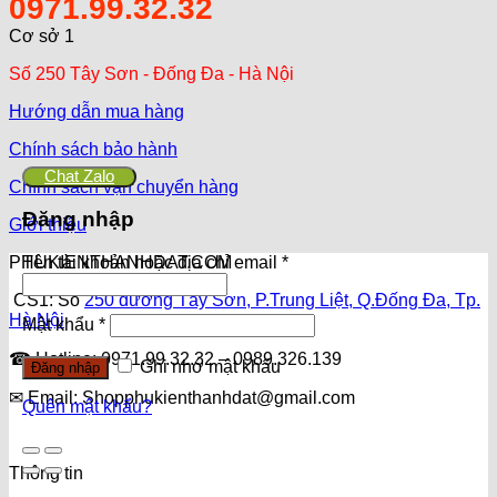
0971.99.32.32
Cơ sở 1
Số 250 Tây Sơn - Đống Đa - Hà Nội
Hướng dẫn mua hàng
Chính sách bảo hành
Chat Zalo
Chính sách vận chuyển hàng
Đăng nhập
Giới thiệu
PHUKIENTHANHDAT.COM
Tên tài khoản hoặc địa chỉ email
*
CS1: Số
250 đường Tây Sơn, P.Trung Liệt, Q.Đống Đa, Tp.
Hà Nội
Mật khẩu
*
☎ Hotline: 0971.99.32.32 – 0989.326.139
Ghi nhớ mật khẩu
Đăng nhập
✉ Email: Shopphukienthanhdat@gmail.com
Quên mật khẩu?
Thông tin