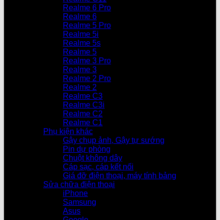
Realme 6 Pro
Realme 6
Realme 5 Pro
Realme 5i
Realme 5s
Realme 5
Realme 3 Pro
Realme 3
Realme 2 Pro
Realme 2
Realme C3
Realme C3i
Realme C2
Realme C1
Phụ kiện khác
Gậy chụp ảnh, Gậy tự sướng
Pin dự phòng
Chuột không dây
Cáp sạc, cáp kết nối
Giá đỡ điện thoại, máy tính bảng
Sửa chữa điện thoại
iPhone
Samsung
Asus
Google