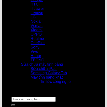
HTC
Huawei
Lenovo
LG
Nokia
Vsmart
Xiaomi
OPPO
Realme
OnePlus
Sony
Vivo
Honor
TECNO
Sửa chữa máy tính bảng
Sửa chữa iPad
Samsung Galaxy Tab
Máy tính bảng khác
Tin tức công nghệ
Cửa hàng l