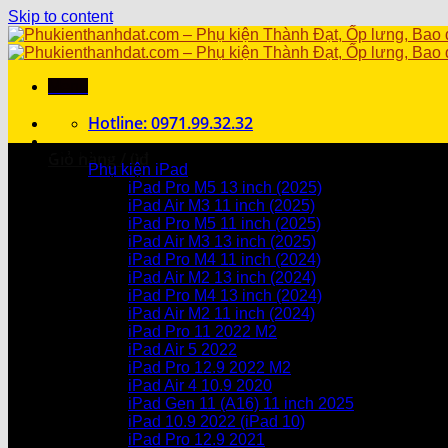
Skip to content
Menu
Hotline: 0971.99.32.32
Danh mục sản phẩm
Giỏ hàng /
0
₫
Phụ kiện iPad
iPad Pro M5 13 inch (2025)
Chưa có sản phẩm trong giỏ hàng.
iPad Air M3 11 inch (2025)
iPad Pro M5 11 inch (2025)
Giỏ hàng
iPad Air M3 13 inch (2025)
iPad Pro M4 11 inch (2024)
Chưa có sản phẩm trong giỏ hàng.
iPad Air M2 13 inch (2024)
iPad Pro M4 13 inch (2024)
iPad Air M2 11 inch (2024)
iPad Pro 11 2022 M2
iPad Air 5 2022
iPad Pro 12.9 2022 M2
iPad Air 4 10.9 2020
iPad Gen 11 (A16) 11 inch 2025
iPad 10.9 2022 (iPad 10)
iPad Pro 12.9 2021