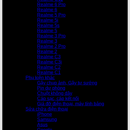
Realme 6 Pro
Realme 6
Realme 5 Pro
Realme 5i
Realme 5s
Realme 5
Realme 3 Pro
Realme 3
Realme 2 Pro
Realme 2
Realme C3
Realme C3i
Realme C2
Realme C1
Phụ kiện khác
Gậy chụp ảnh, Gậy tự sướng
Pin dự phòng
Chuột không dây
Cáp sạc, cáp kết nối
Giá đỡ điện thoại, máy tính bảng
Sửa chữa điện thoại
iPhone
Samsung
Asus
Google