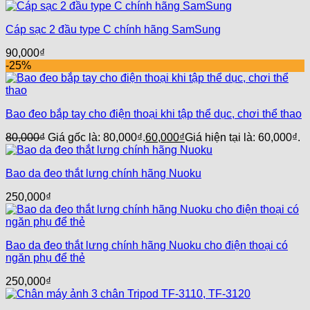
Cáp sạc 2 đầu type C chính hãng SamSung
90,000
₫
-25%
Bao đeo bắp tay cho điện thoại khi tập thể dục, chơi thể thao
80,000
₫
Giá gốc là: 80,000₫.
60,000
₫
Giá hiện tại là: 60,000₫.
Bao da đeo thắt lưng chính hãng Nuoku
250,000
₫
Bao da đeo thắt lưng chính hãng Nuoku cho điện thoại có
ngăn phụ để thẻ
250,000
₫