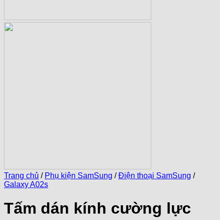
Trang chủ
/
Phụ kiện SamSung
/
Điện thoại SamSung
/
Galaxy A02s
Tấm dán kính cường lực