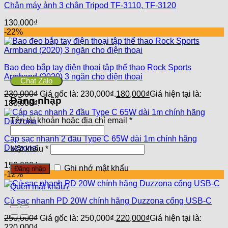
Chân máy ảnh 3 chân Tripod TF-3110, TF-3120
130,000
₫
-22%
Bao đeo bắp tay điện thoại tập thể thao Rock Sports
Armband (2020) 3 ngăn cho điện thoại
Chat Zalo
230,000
₫
Giá gốc là: 230,000₫.
180,000
₫
Giá hiện tại là:
Đăng nhập
180,000₫.
Tên tài khoản hoặc địa chỉ email
*
Cáp sạc nhanh 2 đầu Type C 65W dài 1m chính hãng
Duzzona
Mật khẩu
*
150,000
₫
Ghi nhớ mật khẩu
Đăng nhập
-12%
Quên mật khẩu?
Củ sạc nhanh PD 20W chính hãng Duzzona cổng USB-C
250,000
₫
Giá gốc là: 250,000₫.
220,000
₫
Giá hiện tại là:
220,000₫.