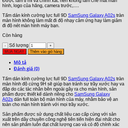
Được làm tỉ mỉ và chính xác nên không làm che mất màn
hình, logo của hãng, camera trước,….
Tấm dán kính cường lực full 9D
SamSung Galaxy A02s
tràn
màn hình không làm mất đi độ nhạy cảm ứng hay làm giảm
đi độ nét màn hình máy bạn.
Còn hàng
Số lượng
MUA NGAY
Thêm vào giỏ hàng
Mô tả
Đánh giá (0)
Tấm dán kính cường lực full 9D
SamSung Galaxy A02s
tràn
màn hình độ cứng 9H sẽ giúp bạn tránh sự trầy xước hay va
đập do các tác nhân bên ngoài gây ra cho màn hình, sản
phẩm được thiết kế dành riêng cho
SamSung Galaxy
A02s
dán full toàn bộ màn hình của máy, nhằm bảo vệ an
toàn cho màn hình tránh với mọi trầy xước.
Sản phẩm được sử dụng chất liệu cao cấp cùng với sản
xuất trên dây chuyền công nghệ tiên tiến hiện đại nhất cho
nên sản phẩm luôn đạt chất lượng cao và có độ chính xác