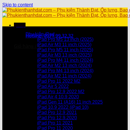
Skip to content
Menu
Danh mục sản phẩm
Phụ kiện iPad
Hotline: 0971.99.32.32
iPad Pro M5 13 inch (2025)
iPad Air M3 11 inch (2025)
Giỏ hàng /
0
₫
iPad Pro M5 11 inch (2025)
iPad Air M3 13 inch (2025)
Chưa có sản phẩm trong giỏ hàng.
iPad Pro M4 11 inch (2024)
iPad Air M2 13 inch (2024)
Giỏ hàng
iPad Pro M4 13 inch (2024)
iPad Air M2 11 inch (2024)
Chưa có sản phẩm trong giỏ hàng.
iPad Pro 11 2022 M2
iPad Air 5 2022
iPad Pro 12.9 2022 M2
iPad Air 4 10.9 2020
iPad Gen 11 (A16) 11 inch 2025
iPad 10.9 2022 (iPad 10)
iPad Pro 12.9 2021
iPad Pro 12.9.2020
iPad Pro 11 2021
iPad Pro 11 2020