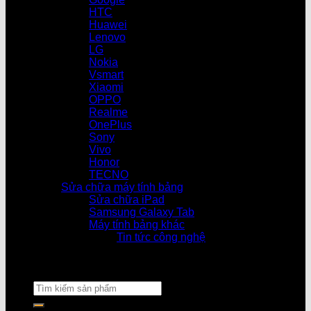
HTC
Huawei
Lenovo
LG
Nokia
Vsmart
Xiaomi
OPPO
Realme
OnePlus
Sony
Vivo
Honor
TECNO
Sửa chữa máy tính bảng
Sửa chữa iPad
Samsung Galaxy Tab
Máy tính bảng khác
Tin tức công nghệ
Cửa hàng l