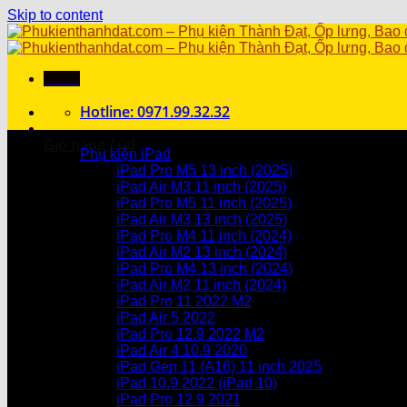
Skip to content
Menu
Hotline: 0971.99.32.32
Danh mục sản phẩm
Giỏ hàng /
0
₫
Phụ kiện iPad
iPad Pro M5 13 inch (2025)
Chưa có sản phẩm trong giỏ hàng.
iPad Air M3 11 inch (2025)
iPad Pro M5 11 inch (2025)
Giỏ hàng
iPad Air M3 13 inch (2025)
iPad Pro M4 11 inch (2024)
Chưa có sản phẩm trong giỏ hàng.
iPad Air M2 13 inch (2024)
iPad Pro M4 13 inch (2024)
iPad Air M2 11 inch (2024)
iPad Pro 11 2022 M2
iPad Air 5 2022
iPad Pro 12.9 2022 M2
iPad Air 4 10.9 2020
iPad Gen 11 (A16) 11 inch 2025
iPad 10.9 2022 (iPad 10)
iPad Pro 12.9 2021