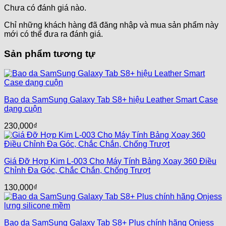
Chưa có đánh giá nào.
Chỉ những khách hàng đã đăng nhập và mua sản phẩm này
mới có thể đưa ra đánh giá.
Sản phẩm tương tự
Bao da SamSung Galaxy Tab S8+ hiệu Leather Smart Case
dạng cuộn
230,000
₫
Giá Đỡ Hợp Kim L-003 Cho Máy Tính Bảng Xoay 360 Điều
Chỉnh Đa Góc, Chắc Chắn, Chống Trượt
130,000
₫
Bao da SamSung Galaxy Tab S8+ Plus chính hãng Onjess