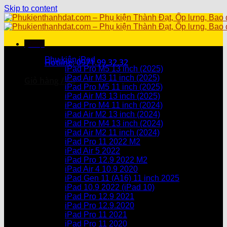
Skip to content
Menu
Danh mục sản phẩm
Phụ kiện iPad
Hotline: 0971.99.32.32
iPad Pro M5 13 inch (2025)
iPad Air M3 11 inch (2025)
Giỏ hàng /
0
₫
iPad Pro M5 11 inch (2025)
iPad Air M3 13 inch (2025)
Chưa có sản phẩm trong giỏ hàng.
iPad Pro M4 11 inch (2024)
iPad Air M2 13 inch (2024)
Giỏ hàng
iPad Pro M4 13 inch (2024)
iPad Air M2 11 inch (2024)
Chưa có sản phẩm trong giỏ hàng.
iPad Pro 11 2022 M2
iPad Air 5 2022
iPad Pro 12.9 2022 M2
iPad Air 4 10.9 2020
iPad Gen 11 (A16) 11 inch 2025
iPad 10.9 2022 (iPad 10)
iPad Pro 12.9 2021
iPad Pro 12.9.2020
iPad Pro 11 2021
iPad Pro 11 2020