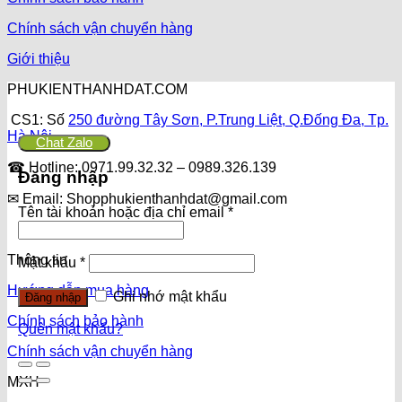
Chính sách vận chuyển hàng
Giới thiệu
PHUKIENTHANHDAT.COM
CS1: Số
250 đường Tây Sơn, P.Trung Liệt, Q.Đống Đa, Tp.
Hà Nội
Chat Zalo
☎ Hotline: 0971.99.32.32 – 0989.326.139
Đăng nhập
✉ Email: Shopphukienthanhdat@gmail.com
Tên tài khoản hoặc địa chỉ email
*
Thông tin
Mật khẩu
*
Hướng dẫn mua hàng
Ghi nhớ mật khẩu
Đăng nhập
Chính sách bảo hành
Quên mật khẩu?
Chính sách vận chuyển hàng
MXH