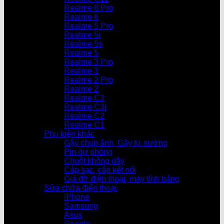
Realme 6 Pro
Realme 6
Realme 5 Pro
Realme 5i
Realme 5s
Realme 5
Realme 3 Pro
Realme 3
Realme 2 Pro
Realme 2
Realme C3
Realme C3i
Realme C2
Realme C1
Phụ kiện khác
Gậy chụp ảnh, Gậy tự sướng
Pin dự phòng
Chuột không dây
Cáp sạc, cáp kết nối
Giá đỡ điện thoại, máy tính bảng
Sửa chữa điện thoại
iPhone
Samsung
Asus
Google