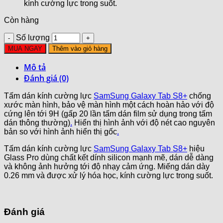
kính cường lực trong suốt.
Còn hàng
Số lượng
MUA NGAY
Thêm vào giỏ hàng
Mô tả
Đánh giá (0)
Tấm dán kính cường lực
SamSung Galaxy Tab S8+
chống
xước màn hình, bảo vệ màn hình một cách hoàn hảo với độ
cứng lên tới 9H (gấp 20 lần tấm dán film sử dụng trong tấm
dán thông thường)
.
Hiển thị hình ảnh với độ nét cao nguyên
bản so với hình ảnh hiển thị gốc
.
Tấm dán kính cường lực
SamSung Galaxy Tab S8+
hiệu
Glass Pro dùng chất kết dính silicon mạnh mẽ, dán dễ dàng
và không ảnh hưởng tới độ nhạy cảm ứng. Miếng dán dày
0.26 mm và được xử lý hóa học, kính cường lực trong suốt.
Đánh giá