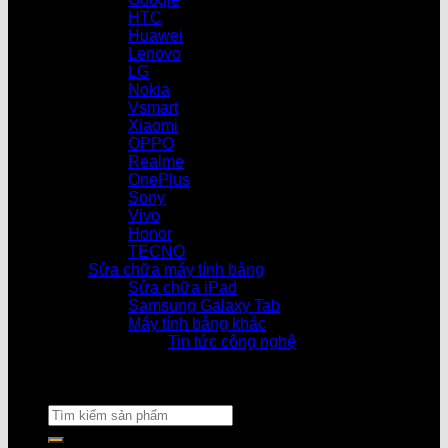
HTC
Huawei
Lenovo
LG
Nokia
Vsmart
Xiaomi
OPPO
Realme
OnePlus
Sony
Vivo
Honor
TECNO
Sửa chữa máy tính bảng
Sửa chữa iPad
Samsung Galaxy Tab
Máy tính bảng khác
Tin tức công nghệ
Cửa hàn