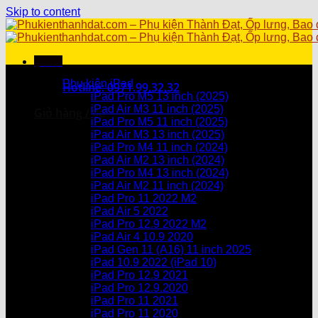
Skip to content
Menu
Danh mục sản phẩm
Phụ kiện iPad
Hotline: 0971.99.32.32
iPad Pro M5 13 inch (2025)
iPad Air M3 11 inch (2025)
Giỏ hàng /
0
₫
iPad Pro M5 11 inch (2025)
iPad Air M3 13 inch (2025)
Chưa có sản phẩm trong giỏ hàng.
iPad Pro M4 11 inch (2024)
iPad Air M2 13 inch (2024)
Giỏ hàng
iPad Pro M4 13 inch (2024)
iPad Air M2 11 inch (2024)
Chưa có sản phẩm trong giỏ hàng.
iPad Pro 11 2022 M2
iPad Air 5 2022
iPad Pro 12.9 2022 M2
iPad Air 4 10.9 2020
iPad Gen 11 (A16) 11 inch 2025
iPad 10.9 2022 (iPad 10)
iPad Pro 12.9 2021
iPad Pro 12.9.2020
iPad Pro 11 2021
iPad Pro 11 2020