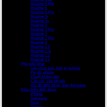
Realme 6 Pro
Realme 6
Realme 5 Pro
Realme 5i
Realme 5s
Realme 5
Realme 3 Pro
Realme 3
Realme 2 Pro
Realme 2
Realme C3
Realme C3i
Realme C2
Realme C1
Phụ kiện khác
Gậy chụp ảnh, Gậy tự sướng
Pin dự phòng
Chuột không dây
Cáp sạc, cáp kết nối
Giá đỡ điện thoại, máy tính bảng
Sửa chữa điện thoại
iPhone
Samsung
Asus
Google