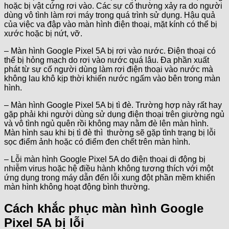
hoặc bị vật cứng rơi vào. Các sự cố thường xảy ra do người
dùng vô tình làm rơi máy trong quá trình sử dụng. Hậu quả
của việc va đập vào màn hình điện thoại, mặt kính có thể bị
xước hoặc bị nứt, vỡ.
– Màn hình Google Pixel 5A bị rơi vào nước. Điện thoại có
thể bị hỏng mạch do rơi vào nước quá lâu. Đa phần xuất
phát từ sự cố người dùng làm rơi điện thoại vào nước mà
không lau khô kịp thời khiến nước ngấm vào bên trong màn
hình.
– Màn hình Google Pixel 5A bị tì đè. Trường hợp này rất hay
gặp phải khi người dùng sử dụng điện thoại trên giường ngủ
và vô tình ngủ quên rồi không may nằm đè lên màn hình.
Màn hình sau khi bị tì đè thì thường sẽ gặp tình trạng bị lỗi
sọc điểm ảnh hoặc có điểm đen chết trên màn hình.
– Lỗi màn hình Google Pixel 5A do điện thoại di động bị
nhiễm virus hoặc hệ điều hành không tương thích với một
ứng dụng trong máy dẫn đến lỗi xung đột phần mềm khiến
màn hình không hoạt động bình thường.
Cách khắc phục màn hình Google
Pixel 5A bị lỗi