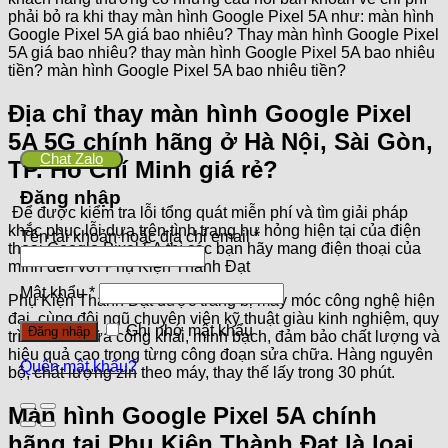
phải bỏ ra khi thay màn hình Google Pixel 5A như: màn hình
Google Pixel 5A giá bao nhiêu? Thay màn hình Google Pixel
5A giá bao nhiêu? thay màn hình Google Pixel 5A bao nhiêu
tiền? màn hình Google Pixel 5A bao nhiêu tiền?
Địa chỉ thay màn hình Google Pixel
5A 5G chính hãng ở Hà Nội, Sài Gòn,
Chat Zalo
TP. Hồ Chí Minh giá rẻ?
Đăng nhập
Để được kiểm tra lỗi tổng quát miễn phí và tìm giải pháp
khắc phục lỗi dựa trên tình trạng hư hỏng hiện tại của điện
Tên tài khoản hoặc địa chỉ email
*
thoại Google Pixel 5A thì các bạn hãy mang điện thoại của
mình đến với Phụ Kiện Thành Đạt
Mật khẩu
*
Phụ Kiện Thành Đạt được trang bị máy móc công nghệ hiện
đại, cùng đội ngũ chuyên viên kỹ thuật giàu kinh nghiệm, quy
Ghi nhớ mật khẩu
Đăng nhập
trình sửa chữa công khai, minh bạch, đảm bảo chất lượng và
hiệu quả cao trong từng công đoạn sửa chữa. Hàng nguyên
Quên mật khẩu?
bộ, chất lượng zin theo máy, thay thế lấy trong 30 phút.
Màn hình Google Pixel 5A chính
hãng tại Phụ Kiện Thành Đạt là loại