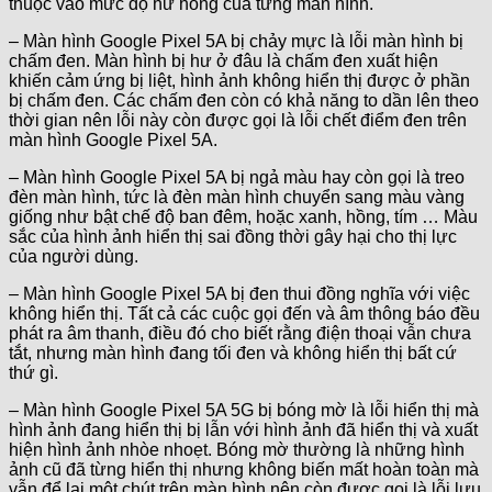
thuộc vào mức độ hư hỏng của từng màn hình.
– Màn hình Google Pixel 5A bị chảy mực là lỗi màn hình bị
chấm đen. Màn hình bị hư ở đâu là chấm đen xuất hiện
khiến cảm ứng bị liệt, hình ảnh không hiển thị được ở phần
bị chấm đen. Các chấm đen còn có khả năng to dần lên theo
thời gian nên lỗi này còn được gọi là lỗi chết điểm đen trên
màn hình Google Pixel 5A.
– Màn hình Google Pixel 5A bị ngả màu hay còn gọi là treo
đèn màn hình, tức là đèn màn hình chuyển sang màu vàng
giống như bật chế độ ban đêm, hoặc xanh, hồng, tím … Màu
sắc của hình ảnh hiển thị sai đồng thời gây hại cho thị lực
của người dùng.
– Màn hình Google Pixel 5A bị đen thui đồng nghĩa với việc
không hiển thị. Tất cả các cuộc gọi đến và âm thông báo đều
phát ra âm thanh, điều đó cho biết rằng điện thoại vẫn chưa
tắt, nhưng màn hình đang tối đen và không hiển thị bất cứ
thứ gì.
– Màn hình Google Pixel 5A 5G bị bóng mờ là lỗi hiển thị mà
hình ảnh đang hiển thị bị lẫn với hình ảnh đã hiển thị và xuất
hiện hình ảnh nhòe nhoẹt. Bóng mờ thường là những hình
ảnh cũ đã từng hiển thị nhưng không biến mất hoàn toàn mà
vẫn để lại một chút trên màn hình nên còn được gọi là lỗi lưu