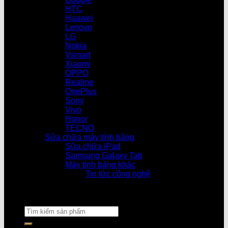
HTC
Huawei
Lenovo
LG
Nokia
Vsmart
Xiaomi
OPPO
Realme
OnePlus
Sony
Vivo
Honor
TECNO
Sửa chữa máy tính bảng
Sửa chữa iPad
Samsung Galaxy Tab
Máy tính bảng khác
Tin tức công nghệ
Cửa hàng làm v