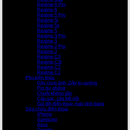
Realme 6 Pro
Realme 6
Realme 5 Pro
Realme 5i
Realme 5s
Realme 5
Realme 3 Pro
Realme 3
Realme 2 Pro
Realme 2
Realme C3
Realme C3i
Realme C2
Realme C1
Phụ kiện khác
Gậy chụp ảnh, Gậy tự sướng
Pin dự phòng
Chuột không dây
Cáp sạc, cáp kết nối
Giá đỡ điện thoại, máy tính bảng
Sửa chữa điện thoại
iPhone
Samsung
Asus
Google