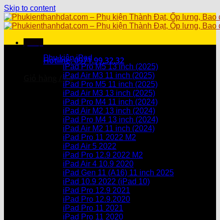
Skip to content
Menu
Danh mục sản phẩm
Phụ kiện iPad
Hotline: 0971.99.32.32
iPad Pro M5 13 inch (2025)
iPad Air M3 11 inch (2025)
Giỏ hàng /
0
₫
iPad Pro M5 11 inch (2025)
iPad Air M3 13 inch (2025)
Chưa có sản phẩm trong giỏ hàng.
iPad Pro M4 11 inch (2024)
iPad Air M2 13 inch (2024)
Giỏ hàng
iPad Pro M4 13 inch (2024)
iPad Air M2 11 inch (2024)
Chưa có sản phẩm trong giỏ hàng.
iPad Pro 11 2022 M2
iPad Air 5 2022
iPad Pro 12.9 2022 M2
iPad Air 4 10.9 2020
iPad Gen 11 (A16) 11 inch 2025
iPad 10.9 2022 (iPad 10)
iPad Pro 12.9 2021
iPad Pro 12.9.2020
iPad Pro 11 2021
iPad Pro 11 2020