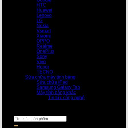
HTC
Huawei
Lenovo
LG
Nokia
Vsmart
Xiaomi
OPPO
Realme
OnePlus
Sony
Vivo
Honor
TECNO
Sửa chữa máy tính bảng
Sửa chữa iPad
Samsung Galaxy Tab
Máy tính bảng khác
Tin tức công nghệ
Cửa hàng làm việ