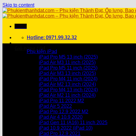
Skip to content
Menu
Hotline: 0971.99.32.32
Danh mục sản phẩm
Giỏ hàng /
0
₫
Phụ kiện iPad
iPad Pro M5 13 inch (2025)
Chưa có sản phẩm trong giỏ hàng.
iPad Air M3 11 inch (2025)
iPad Pro M5 11 inch (2025)
Giỏ hàng
iPad Air M3 13 inch (2025)
iPad Pro M4 11 inch (2024)
Chưa có sản phẩm trong giỏ hàng.
iPad Air M2 13 inch (2024)
iPad Pro M4 13 inch (2024)
iPad Air M2 11 inch (2024)
iPad Pro 11 2022 M2
iPad Air 5 2022
iPad Pro 12.9 2022 M2
iPad Air 4 10.9 2020
iPad Gen 11 (A16) 11 inch 2025
iPad 10.9 2022 (iPad 10)
iPad Pro 12.9 2021