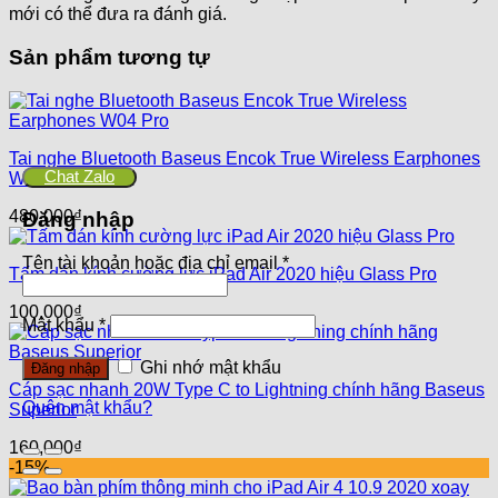
mới có thể đưa ra đánh giá.
Sản phẩm tương tự
Tai nghe Bluetooth Baseus Encok True Wireless Earphones
Chat Zalo
W04 Pro
480,000
₫
Đăng nhập
Tên tài khoản hoặc địa chỉ email
*
Tấm dán kính cường lực iPad Air 2020 hiệu Glass Pro
100,000
₫
Mật khẩu
*
Ghi nhớ mật khẩu
Đăng nhập
Cáp sạc nhanh 20W Type C to Lightning chính hãng Baseus
Quên mật khẩu?
Superior
160,000
₫
-15%