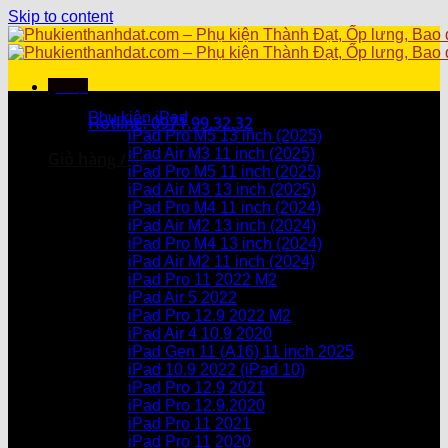
Skip to content
Menu
Danh mục sản phẩm
Phụ kiện iPad
Hotline: 0971.99.32.32
iPad Pro M5 13 inch (2025)
iPad Air M3 11 inch (2025)
Giỏ hàng /
0
₫
iPad Pro M5 11 inch (2025)
iPad Air M3 13 inch (2025)
Chưa có sản phẩm trong giỏ hàng.
iPad Pro M4 11 inch (2024)
iPad Air M2 13 inch (2024)
Giỏ hàng
iPad Pro M4 13 inch (2024)
iPad Air M2 11 inch (2024)
Chưa có sản phẩm trong giỏ hàng.
iPad Pro 11 2022 M2
iPad Air 5 2022
iPad Pro 12.9 2022 M2
iPad Air 4 10.9 2020
iPad Gen 11 (A16) 11 inch 2025
iPad 10.9 2022 (iPad 10)
iPad Pro 12.9 2021
iPad Pro 12.9.2020
iPad Pro 11 2021
iPad Pro 11 2020