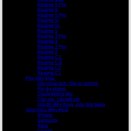
Realme 6 Pro
Realme 6
Realme 5 Pro
Realme 5i
Realme 5s
Realme 5
Realme 3 Pro
Realme 3
Realme 2 Pro
Realme 2
Realme C3
Realme C3i
Realme C2
Realme C1
Phụ kiện khác
Gậy chụp ảnh, Gậy tự sướng
Pin dự phòng
Chuột không dây
Cáp sạc, cáp kết nối
Giá đỡ điện thoại, máy tính bảng
Sửa chữa điện thoại
iPhone
Samsung
Asus
Google