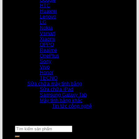
HTC
Huawei
Lenovo
LG
Nokia
Vsmart
Xiaomi
OPPO
Realme
OnePlus
Sony
Vivo
Honor
TECNO
Sửa chữa máy tính bảng
Sửa chữa iPad
Samsung Galaxy Tab
Máy tính bảng khác
Tin tức công nghệ
Cửa hàng làm