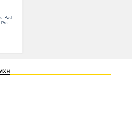
c iPad
 Pro
MXH