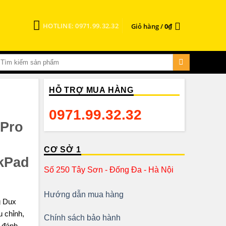
HOTLINE: 0971.99.32.32
Giỏ hàng /
0
₫
HỖ TRỢ MUA HÀNG
0971.99.32.32
 Pro
CƠ SỞ 1
ckPad
Số 250 Tây Sơn - Đống Đa - Hà Nội
Hướng dẫn mua hàng
g Dux
u chỉnh,
Chính sách bảo hành
ể đánh