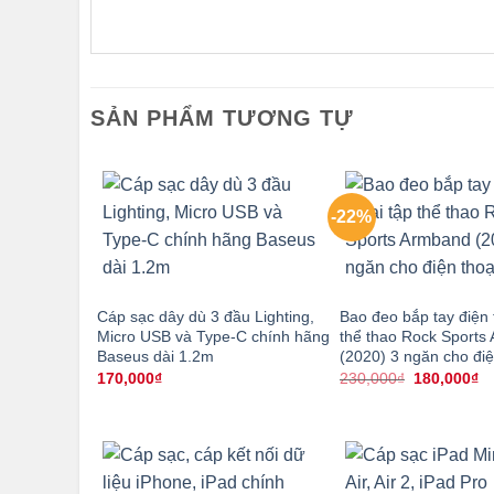
SẢN PHẨM TƯƠNG TỰ
-22%
Cáp sạc dây dù 3 đầu Lighting,
Bao đeo bắp tay điện 
Micro USB và Type-C chính hãng
thể thao Rock Sports
Baseus dài 1.2m
(2020) 3 ngăn cho điệ
Giá
Gi
170,000
₫
230,000
₫
180,000
₫
gốc
hi
là:
tạ
230,000₫.
là
18