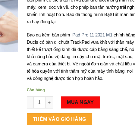
890,000₫.
máy, xem, đọc và vẽ, cho phép bạn tận hưởng trải ngh
khiển linh hoạt hơn. Bao da thông minh Bật/Tắt màn hì
ra hay đóng lại.
Bao da kèm bàn phím
iPad Pro 11 2021 M1
chính hãn
Ducis có bàn di chuột TrackPad vừa khít với thân máy
thiết kế trượt ống kính đã được cấp bằng sáng chế, n
khả năng bảo vệ đáng tin cậy cho mặt trước, mặt sau,
và camera của thiết bị. Vẻ ngoài đơn giản và chất liệu v
tế hòa quyện với tính thẩm mỹ của máy tính bảng, nơi 
và công nghệ được tích hợp hoàn hảo
.
Còn hàng
Số lượng
MUA NGAY
THÊM VÀO GIỎ HÀNG