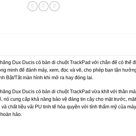
hãng Dux Ducis có bàn di chuột TrackPad với chân đế có thể đ
hông minh để đánh máy, xem, đọc và vẽ, cho phép bạn tận hưởng
nh Bật/Tắt màn hình khi mở ra hay đóng lại.
hãng Dux Ducis có bàn di chuột TrackPad vừa khít với thân má
ế, nó cung cấp khả năng bảo vệ đáng tin cậy cho mặt trước, mặt
 và chất liệu vải PU tinh tế hòa quyện với tính thẩm mỹ của máy
p hoàn hảo
.