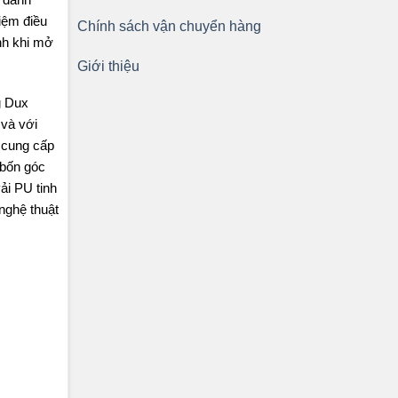
iệm điều
Chính sách vận chuyển hàng
nh khi mở
Giới thiệu
g Dux
 và với
ó cung cấp
 bốn góc
ải PU tinh
nghệ thuật