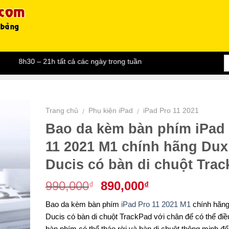
h30 – 21h tất cả các ngày trong tuần
Trang chủ
Phụ kiện iPad
iPad Pro 11 2021
/
/
Bao da kèm bàn phím iPad
11 2021 M1 chính hãng Dux
Ducis có bàn di chuột Tra
Giá
Giá
990,000
890,000
₫
₫
gốc
hiện
Bao da kèm bàn phím
iPad Pro 11 2021 M1
chính hãn
là:
tại
Ducis có bàn di chuột TrackPad với chân đế có thể điề
990,000₫.
là:
bàn phím có thể tháo rời và bàn di chuột thông minh đ