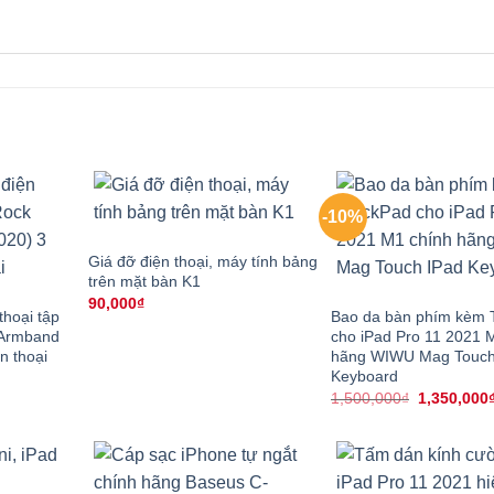
-10%
Giá đỡ điện thoại, máy tính bảng
trên mặt bàn K1
90,000
₫
thoại tập
Bao da bàn phím kèm 
 Armband
cho iPad Pro 11 2021 
n thoại
hãng WIWU Mag Touch
Keyboard
á
ện
Giá
1,500,000
₫
1,350,000
i
gốc
:
là:
0,000₫.
1,500,000₫