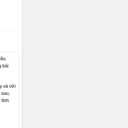
iều
 trải
y và với
 sau,
 tính