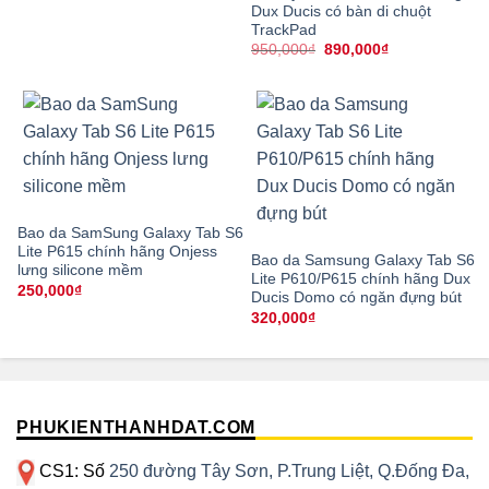
Dux Ducis có bàn di chuột
là:
tại
250,000₫.
là:
TrackPad
220,000₫.
Giá
Giá
950,000
₫
890,000
₫
gốc
hiện
là:
tại
950,000₫.
là:
890,000₫.
Bao da SamSung Galaxy Tab S6
Lite P615 chính hãng Onjess
Bao da Samsung Galaxy Tab S6
lưng silicone mềm
Lite P610/P615 chính hãng Dux
250,000
₫
Ducis Domo có ngăn đựng bút
320,000
₫
PHUKIENTHANHDAT.COM
CS1: Số
250 đường Tây Sơn, P.Trung Liệt, Q.Đống Đa,