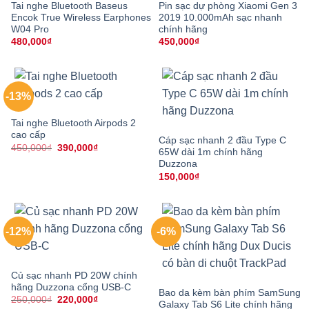
Tai nghe Bluetooth Baseus
Pin sạc dự phòng Xiaomi Gen 3
Encok True Wireless Earphones
2019 10.000mAh sạc nhanh
W04 Pro
chính hãng
480,000
₫
450,000
₫
-13%
Tai nghe Bluetooth Airpods 2
cao cấp
Cáp sạc nhanh 2 đầu Type C
Giá
Giá
450,000
₫
390,000
₫
65W dài 1m chính hãng
gốc
hiện
Duzzona
là:
tại
450,000₫.
là:
150,000
₫
390,000₫.
-12%
-6%
Củ sạc nhanh PD 20W chính
hãng Duzzona cổng USB-C
Bao da kèm bàn phím SamSung
Giá
Giá
250,000
₫
220,000
₫
Galaxy Tab S6 Lite chính hãng
gốc
hiện