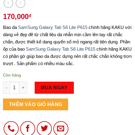
170,000
₫
Bao da
SamSung Galaxy Tab S6 Lite P615
chính hãng KAKU với
dáng vẻ đẹp đẽ từ chất liệu da nhẵn mịn cầm lên tay rất chắc
chắn, được thiết kế dạng quyển sổ mỏ ngang rất tiện dụng
.
Phần
ốp của bao
SamSung Galaxy Tab S6 Lite P615
chính hãng KAKU
có phần gờ giúp bao da được dựng nên rất chắc chắn không trơn
trượt . Sản phẩm có nhiều màu sắc.
Còn hàng
Số lượng
MUA NGAY
THÊM VÀO GIỎ HÀNG