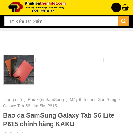
Skip
to
content
Trang chủ
Phụ kiện SamSung
Máy tính bảng SamSung
/
/
/
Galaxy Tab S6 Lite SM-P615
Bao da SamSung Galaxy Tab S6 Lite
P615 chính hãng KAKU