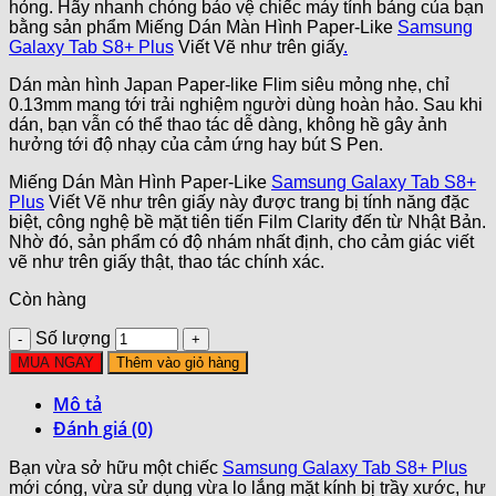
hỏng. Hãy nhanh chóng bảo vệ chiếc máy tính bảng của bạn
bằng sản phẩm Miếng Dán Màn Hình Paper-Like
Samsung
Galaxy Tab S8+ Plus
Viết Vẽ như trên giấy
.
Dán màn hình Japan Paper-like Flim siêu mỏng nhẹ, chỉ
0.13mm mang tới trải nghiệm người dùng hoàn hảo. Sau khi
dán, bạn vẫn có thể thao tác dễ dàng, không hề gây ảnh
hưởng tới độ nhạy của cảm ứng hay bút S Pen.
Miếng Dán Màn Hình Paper-Like
Samsung Galaxy Tab S8+
Plus
Viết Vẽ như trên giấy này được trang bị tính năng đặc
biệt, công nghệ bề mặt tiên tiến Film Clarity đến từ Nhật Bản.
Nhờ đó, sản phẩm có độ nhám nhất định, cho cảm giác viết
vẽ như trên giấy thật, thao tác chính xác.
Còn hàng
Số lượng
MUA NGAY
Thêm vào giỏ hàng
Mô tả
Đánh giá (0)
Bạn vừa sở hữu một chiếc
Samsung Galaxy Tab S8+ Plus
mới cóng, vừa sử dụng vừa lo lắng mặt kính bị trầy xước, hư