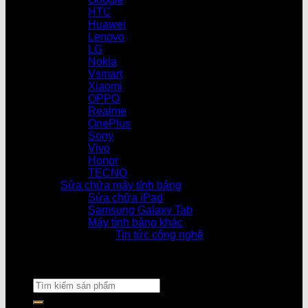
HTC
Huawei
Lenovo
LG
Nokia
Vsmart
Xiaomi
OPPO
Realme
OnePlus
Sony
Vivo
Honor
TECNO
Sửa chữa máy tính bảng
Sửa chữa iPad
Samsung Galaxy Tab
Máy tính bảng khác
Tin tức công nghệ
Cửa hàng làm 