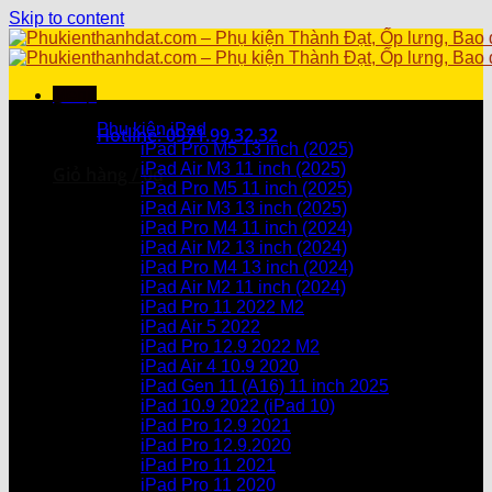
Skip to content
Menu
Danh mục sản phẩm
Phụ kiện iPad
Hotline: 0971.99.32.32
iPad Pro M5 13 inch (2025)
iPad Air M3 11 inch (2025)
Giỏ hàng /
0
₫
iPad Pro M5 11 inch (2025)
iPad Air M3 13 inch (2025)
Chưa có sản phẩm trong giỏ hàng.
iPad Pro M4 11 inch (2024)
iPad Air M2 13 inch (2024)
Giỏ hàng
iPad Pro M4 13 inch (2024)
iPad Air M2 11 inch (2024)
Chưa có sản phẩm trong giỏ hàng.
iPad Pro 11 2022 M2
iPad Air 5 2022
iPad Pro 12.9 2022 M2
iPad Air 4 10.9 2020
iPad Gen 11 (A16) 11 inch 2025
iPad 10.9 2022 (iPad 10)
iPad Pro 12.9 2021
iPad Pro 12.9.2020
iPad Pro 11 2021
iPad Pro 11 2020