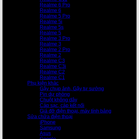
Realme 6 Pro
Realme 6
Realme 5 Pro
Realme 5i
Realme 5s
Realme 5
Realme 3 Pro
Realme 3
Realme 2 Pro
Realme 2
Realme C3
Realme C3i
Realme C2
Realme C1
Phụ kiện khác
Gậy chụp ảnh, Gậy tự sướng
Pin dự phòng
Chuột không dây
Cáp sạc, cáp kết nối
Giá đỡ điện thoại, máy tính bảng
Sửa chữa điện thoại
iPhone
Samsung
Asus
Google