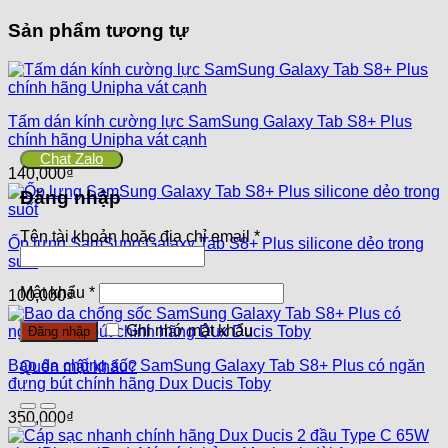
Sản phẩm tương tự
Tấm dán kính cường lực SamSung Galaxy Tab S8+ Plus
chính hãng Unipha vát cạnh
Chat Zalo
140,000
₫
Đăng nhập
Tên tài khoản hoặc địa chỉ email
*
Ốp lưng SamSung Galaxy Tab S8+ Plus silicone dẻo trong
suốt
Mật khẩu
*
100,000
₫
Ghi nhớ mật khẩu
Đăng nhập
Bao da chống sốc SamSung Galaxy Tab S8+ Plus có ngăn
Quên mật khẩu?
đựng bút chính hãng Dux Ducis Toby
350,000
₫