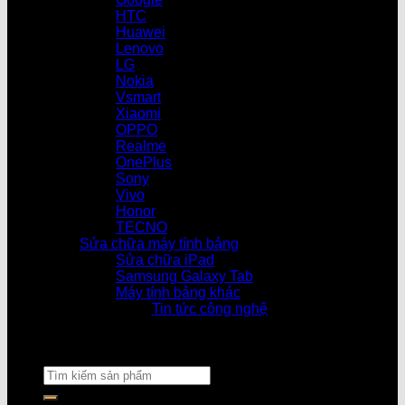
HTC
Huawei
Lenovo
LG
Nokia
Vsmart
Xiaomi
OPPO
Realme
OnePlus
Sony
Vivo
Honor
TECNO
Sửa chữa máy tính bảng
Sửa chữa iPad
Samsung Galaxy Tab
Máy tính bảng khác
Tin tức công nghệ
Cửa hàn