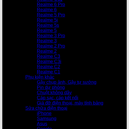
Realme 6 Pro
Realme 6
Realme 5 Pro
Realme 5i
Realme 5s
Realme 5
Realme 3 Pro
Realme 3
Realme 2 Pro
Realme 2
Realme C3
Realme C3i
Realme C2
Realme C1
Phụ kiện khác
Gậy chụp ảnh, Gậy tự sướng
Pin dự phòng
Chuột không dây
Cáp sạc, cáp kết nối
Giá đỡ điện thoại, máy tính bảng
Sửa chữa điện thoại
iPhone
Samsung
Asus
Google