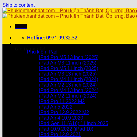
Skip to content
Menu
Hotline: 0971.99.32.32
Danh mục sản phẩm
Giỏ hàng /
0
₫
Phụ kiện iPad
iPad Pro M5 13 inch (2025)
Chưa có sản phẩm trong giỏ hàng.
iPad Air M3 11 inch (2025)
iPad Pro M5 11 inch (2025)
Giỏ hàng
iPad Air M3 13 inch (2025)
iPad Pro M4 11 inch (2024)
Chưa có sản phẩm trong giỏ hàng.
iPad Air M2 13 inch (2024)
iPad Pro M4 13 inch (2024)
iPad Air M2 11 inch (2024)
iPad Pro 11 2022 M2
iPad Air 5 2022
iPad Pro 12.9 2022 M2
iPad Air 4 10.9 2020
iPad Gen 11 (A16) 11 inch 2025
iPad 10.9 2022 (iPad 10)
iPad Pro 12.9 2021