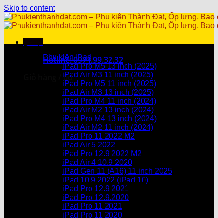
Skip to content
Menu
Danh mục sản phẩm
Phụ kiện iPad
Hotline: 0971.99.32.32
iPad Pro M5 13 inch (2025)
iPad Air M3 11 inch (2025)
Giỏ hàng /
0
₫
iPad Pro M5 11 inch (2025)
iPad Air M3 13 inch (2025)
Chưa có sản phẩm trong giỏ hàng.
iPad Pro M4 11 inch (2024)
iPad Air M2 13 inch (2024)
Giỏ hàng
iPad Pro M4 13 inch (2024)
iPad Air M2 11 inch (2024)
Chưa có sản phẩm trong giỏ hàng.
iPad Pro 11 2022 M2
iPad Air 5 2022
iPad Pro 12.9 2022 M2
iPad Air 4 10.9 2020
iPad Gen 11 (A16) 11 inch 2025
iPad 10.9 2022 (iPad 10)
iPad Pro 12.9 2021
iPad Pro 12.9.2020
iPad Pro 11 2021
iPad Pro 11 2020