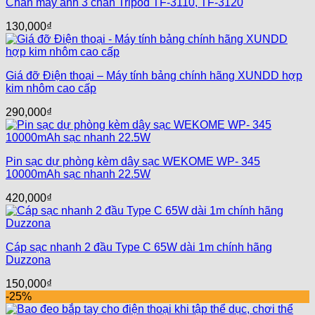
Chân máy ảnh 3 chân Tripod TF-3110, TF-3120
130,000
₫
Giá đỡ Điện thoại – Máy tính bảng chính hãng XUNDD hợp
kim nhôm cao cấp
290,000
₫
Pin sạc dự phòng kèm dây sạc WEKOME WP- 345
10000mAh sạc nhanh 22.5W
420,000
₫
Cáp sạc nhanh 2 đầu Type C 65W dài 1m chính hãng
Duzzona
150,000
₫
-25%