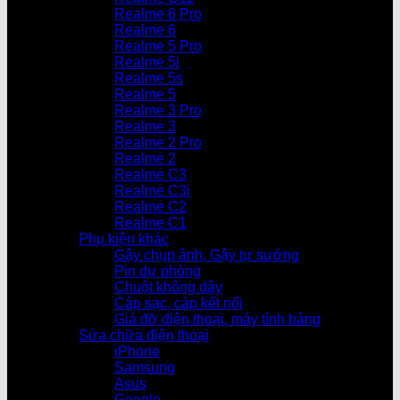
Realme 6 Pro
Realme 6
Realme 5 Pro
Realme 5i
Realme 5s
Realme 5
Realme 3 Pro
Realme 3
Realme 2 Pro
Realme 2
Realme C3
Realme C3i
Realme C2
Realme C1
Phụ kiện khác
Gậy chụp ảnh, Gậy tự sướng
Pin dự phòng
Chuột không dây
Cáp sạc, cáp kết nối
Giá đỡ điện thoại, máy tính bảng
Sửa chữa điện thoại
iPhone
Samsung
Asus
Google