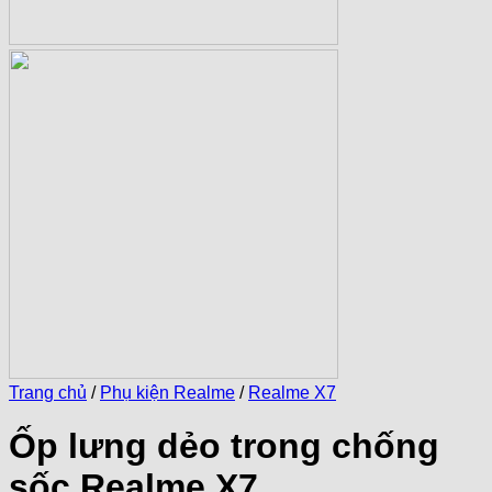
Trang chủ
/
Phụ kiện Realme
/
Realme X7
Ốp lưng dẻo trong chống
sốc Realme X7