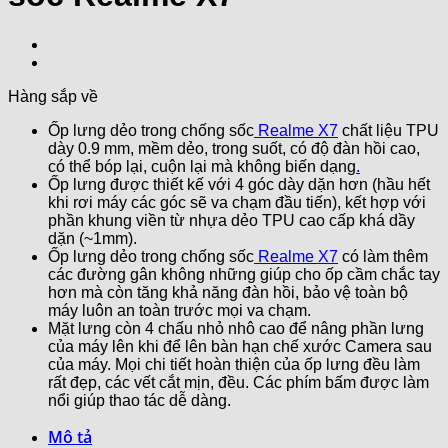
Hàng sắp về
Ốp lưng dẻo trong chống sốc
Realme X7
chất liệu TPU
dày 0.9 mm, mềm dẻo, trong suốt, có độ đàn hồi cao,
có thể bóp lại, cuộn lại mà không biến dạng
.
Ốp lưng được thiết kế với 4 góc dày dặn hơn (hầu hết
khi rơi máy các góc sẽ va chạm đầu tiến), kết hợp với
phần khung viền từ nhựa dẻo TPU cao cấp khá dầy
dặn (~1mm).
Ốp lưng dẻo trong chống sốc
Realme X7
có làm thêm
các đường gân không những giúp cho ốp cầm chắc tay
hơn mà còn tăng khả năng đàn hồi, bảo vệ toàn bộ
máy luôn an toàn trước mọi va chạm.
Mặt lưng còn 4 chấu nhỏ nhô cao để nâng phần lưng
của máy lên khi để lên bàn hạn chế xước Camera sau
của máy. Mọi chi tiết hoàn thiện của ốp lưng đều làm
rất đẹp, các vết cắt mịn, đều. Các phím bấm được làm
nổi giúp thao tác dễ dàng.
Mô tả