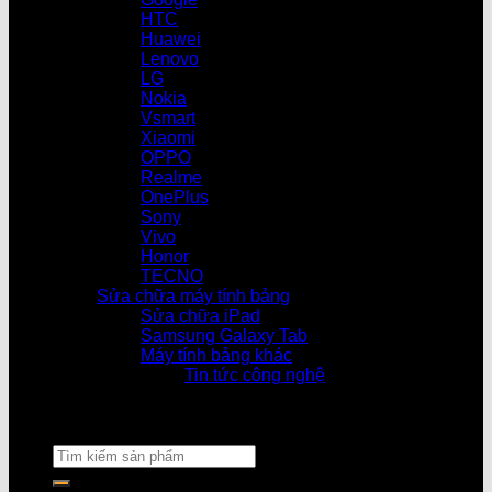
HTC
Huawei
Lenovo
LG
Nokia
Vsmart
Xiaomi
OPPO
Realme
OnePlus
Sony
Vivo
Honor
TECNO
Sửa chữa máy tính bảng
Sửa chữa iPad
Samsung Galaxy Tab
Máy tính bảng khác
Tin tức công nghệ
Cửa hàng làm