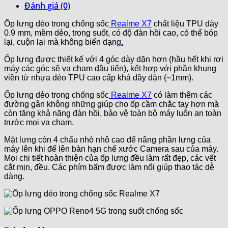
Đánh giá (0)
Ốp lưng dẻo trong chống sốc
Realme X7
chất liệu TPU dày
0.9 mm, mềm dẻo, trong suốt, có độ đàn hồi cao, có thể bóp
lại, cuộn lại mà không biến dạng
.
Ốp lưng được thiết kế với 4 góc dày dặn hơn (hầu hết khi rơi
máy các góc sẽ va chạm đầu tiến), kết hợp với phần khung
viền từ nhựa dẻo TPU cao cấp khá dầy dặn (~1mm).
Ốp lưng dẻo trong chống sốc
Realme X7
có làm thêm các
đường gân không những giúp cho ốp cầm chắc tay hơn mà
còn tăng khả năng đàn hồi, bảo vệ toàn bộ máy luôn an toàn
trước mọi va chạm.
Mặt lưng còn 4 chấu nhỏ nhô cao để nâng phần lưng của
máy lên khi để lên bàn hạn chế xước Camera sau của máy.
Mọi chi tiết hoàn thiện của ốp lưng đều làm rất đẹp, các vết
cắt mịn, đều. Các phím bấm được làm nổi giúp thao tác dễ
dàng.