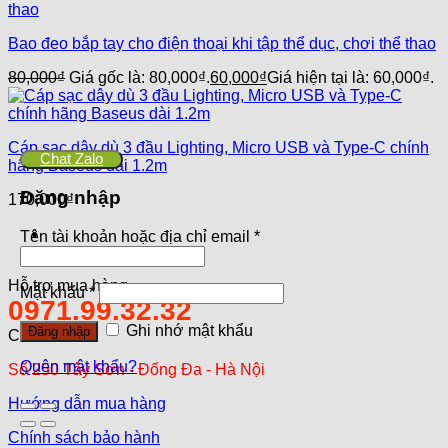
Bao đeo bắp tay cho điện thoại khi tập thể dục, chơi thể thao
80,000
₫
Giá gốc là: 80,000₫.
60,000
₫
Giá hiện tại là: 60,000₫.
Cáp sạc dây dù 3 đầu Lighting, Micro USB và Type-C chính
Chat Zalo
hãng Baseus dài 1.2m
Đăng nhập
170,000
₫
Tên tài khoản hoặc địa chỉ email
*
Hỗ trợ mua hàng
Mật khẩu
*
0971.99.32.32
Ghi nhớ mật khẩu
Đăng nhập
Cơ sở 1
Quên mật khẩu?
Số 250 Tây Sơn - Đống Đa - Hà Nội
Hướng dẫn mua hàng
Chính sách bảo hành